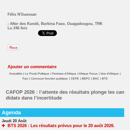
Félix N'Guessan
:
After des Kundé
,
Burkina Faso
,
Ouagadougou
,
TRK
Lu 246 fois
Ajouter un commentaire
Actualités
|
Le Pouls Politique
|
Femmes d'Afrique
|
Afrique Focus
|
Voix d'Afrique
|
Faci
|
Concours fonction publique
|
CEPE
|
BEPC
|
BAC
|
BTS
CAFOP 2026 : l’attente des résultats plonge les can
didats dans l’incertitude
Agenda
Jeudi 20 Août
BTS 2026 : Les résultats prévus pour le 20 août 2026.