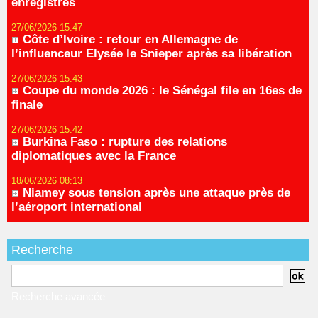
enregistrés
27/06/2026 15:47
Côte d’Ivoire : retour en Allemagne de
l’influenceur Elysée le Snieper après sa libération
27/06/2026 15:43
Coupe du monde 2026 : le Sénégal file en 16es de
finale
27/06/2026 15:42
Burkina Faso : rupture des relations
diplomatiques avec la France
18/06/2026 08:13
Niamey sous tension après une attaque près de
l’aéroport international
Recherche
Recherche avancée