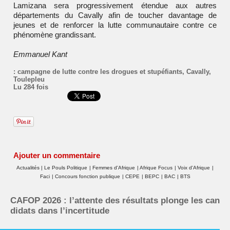
Lamizana
sera progressivement étendue aux autres
départements du Cavally afin de toucher davantage de
jeunes et de renforcer la lutte communautaire contre ce
phénomène grandissant.
Emmanuel Kant
:
campagne de lutte contre les drogues et stupéfiants
,
Cavally
,
Toulepleu
Lu 284 fois
Ajouter un commentaire
Actualités
|
Le Pouls Politique
|
Femmes d'Afrique
|
Afrique Focus
|
Voix d'Afrique
|
Faci
|
Concours fonction publique
|
CEPE
|
BEPC
|
BAC
|
BTS
CAFOP 2026 : l’attente des résultats plonge les can
didats dans l’incertitude