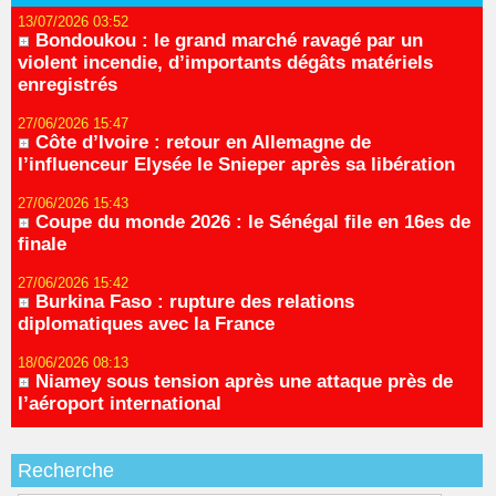
13/07/2026 03:52
Bondoukou : le grand marché ravagé par un
violent incendie, d’importants dégâts matériels
enregistrés
27/06/2026 15:47
Côte d’Ivoire : retour en Allemagne de
l’influenceur Elysée le Snieper après sa libération
27/06/2026 15:43
Coupe du monde 2026 : le Sénégal file en 16es de
finale
27/06/2026 15:42
Burkina Faso : rupture des relations
diplomatiques avec la France
18/06/2026 08:13
Niamey sous tension après une attaque près de
l’aéroport international
Recherche