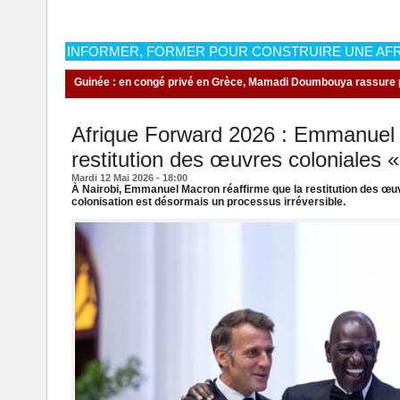
INFORMER, FORMER POUR CONSTRUIRE UNE AFR
 le pays des hommes intègres
Guinée : en congé privé en Grèce, Mamadi D
Afrique Forward 2026 : Emmanuel
restitution des œuvres coloniales « 
Mardi 12 Mai 2026 - 18:00
À Nairobi, Emmanuel Macron réaffirme que la restitution des œuvr
colonisation est désormais un processus irréversible.