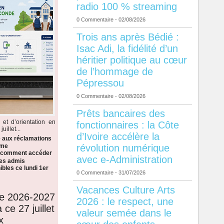
radio 100 % streaming
0 Commentaire
- 02/08/2026
Trois ans après Bédié :
Isac Adi, la fidélité d’un
héritier politique au cœur
de l’hommage de
Pépressou
0 Commentaire
- 02/08/2026
Prêts bancaires des
 et d’orientation en
fonctionnaires : la Côte
illet...
d’Ivoire accélère la
e aux réclamations
révolution numérique
ème
i comment accéder
avec e-Administration
 les admis
bles ce lundi 1er
0 Commentaire
- 31/07/2026
Vacances Culture Arts
de 2026-2027
2026 : le respect, une
 ce 27 juillet
valeur semée dans le
x