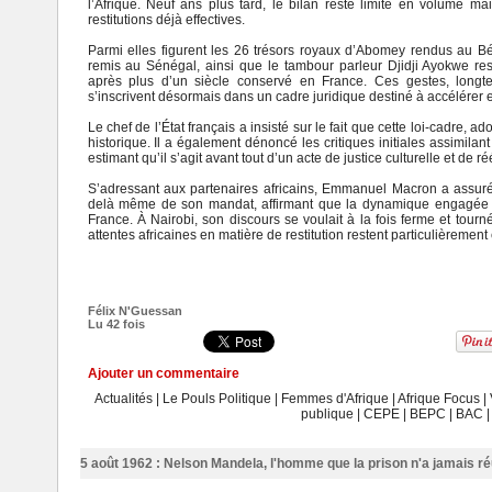
l’Afrique. Neuf ans plus tard, le bilan reste limité en volume ma
restitutions déjà effectives.
Parmi elles figurent les 26 trésors royaux d’Abomey rendus au B
remis au Sénégal, ainsi que le tambour parleur Djidji Ayokwe res
après plus d’un siècle conservé en France. Ces gestes, longte
s’inscrivent désormais dans un cadre juridique destiné à accélérer et 
Le chef de l’État français a insisté sur le fait que cette loi-cadre, 
historique. Il a également dénoncé les critiques initiales assimila
estimant qu’il s’agit avant tout d’un acte de justice culturelle et de 
S’adressant aux partenaires africains, Emmanuel Macron a assuré
delà même de son mandat, affirmant que la dynamique engagée su
France. À Nairobi, son discours se voulait à la fois ferme et tourn
attentes africaines en matière de restitution restent particulièrement
Félix N'Guessan
Lu 42 fois
Ajouter un commentaire
Actualités
|
Le Pouls Politique
|
Femmes d'Afrique
|
Afrique Focus
|
publique
|
CEPE
|
BEPC
|
BAC
5 août 1962 : Nelson Mandela, l'homme que la prison n'a jamais ré