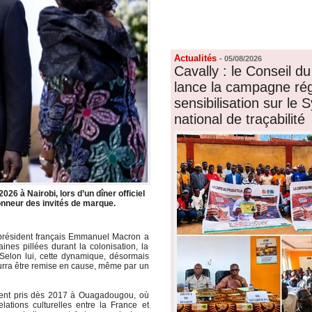
FORUM
LIENS
Actualités
-
05/08/2026
Cavally : le Conseil 
lance la campagne rég
sensibilisation sur le
national de traçabilité
26 à Nairobi, lors d’un dîner officiel
nneur des invités de marque.
président français
Emmanuel Macron
a
ines pillées durant la colonisation, la
. Selon lui, cette dynamique, désormais
ourra être remise en cause, même par un
gement pris dès 2017 à Ouagadougou, où
tions culturelles entre la France et