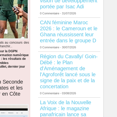
vision de développement
portée par Isac Adi
0 Commentaire
- 31/07/2026
CAN féminine Maroc
2026 : le Cameroun et le
Ghana réussissent leur
entrée dans le groupe D
dats au concours des
anchir...
0 Commentaire
- 30/07/2026
 sur la DGPN
formation numérique
Région du Cavally/ Goin-
: les résultats de
Débé : le Plan
nibles
llet, dernier jour
d'Aménagement de
l'Agroforêt lancé sous le
signe de la paix et de la
en Seconde
concertation
ates et les
r en Côte
0 Commentaire
- 03/08/2026
La Voix de la Nouvelle
Afrique : le magazine
panafricain lance sa