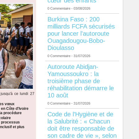
cœur des enfants
0 Commentaire
- 03/08/2026
Burkina Faso : 200
milliards FCFA sécurisés
pour lancer l'autoroute
Ouagadougou-Bobo-
Dioulasso
0 Commentaire
- 31/07/2026
Autoroute Abidjan-
Yamoussoukro : la
troisième phase de
réhabilitation démarre le
jusqu'à ce lundi 27
10 août
0 Commentaire
- 31/07/2026
les vœux
 en Côte d'Ivoire
Code de l’Hygiène et de
la procédure
colaire
la Salubrité : « Chacun
n processus
nclusif et plus
doit être responsable de
son cadre de vie », selon