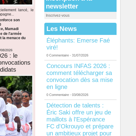
newsletter
iellement lancé, le
mpagne...
Inscrivez-vous
enforce son
0
Les News
èce, Mamadi
e de l'armée
it la menace du
Éléphants: Emerse Faé
viré!
/08/2026
26 : le
0 Commentaire
- 31/07/2026
onvocations
Concours INFAS 2026 :
didats
comment télécharger sa
convocation dès sa mise
en ligne
0 Commentaire
- 03/08/2026
Détection de talents :
Éric Saki offre un jeu de
maillots à l'Espérance
FC d'Okrouyo et prépare
un ambitieux projet pour