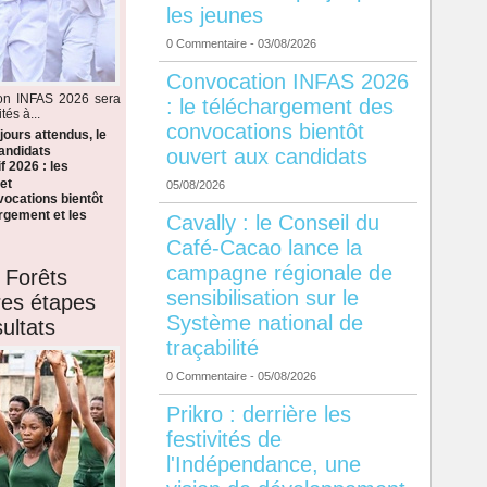
les jeunes
0 Commentaire
- 03/08/2026
Convocation INFAS 2026
ion INFAS 2026 sera
: le téléchargement des
tés à...
convocations bientôt
ours attendus, le
candidats
ouvert aux candidats
f 2026 : les
et
05/08/2026
ocations bientôt
argement et les
Cavally : le Conseil du
Café-Cacao lance la
campagne régionale de
 Forêts
sensibilisation sur le
ères étapes
Système national de
ultats
traçabilité
0 Commentaire
- 05/08/2026
Prikro : derrière les
festivités de
l'Indépendance, une