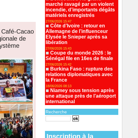
marché ravagé par un violent
incendie, d’importants dégâts
matériels enregistrés
27/06/2026 15:47
Côte d’Ivoire : retour en
du Café-Cacao
Allemagne de l’influenceur
Elysée le Snieper après sa
ionale de
libération
 Système
27/06/2026 15:43
Coupe du monde 2026 : le
Sénégal file en 16es de finale
27/06/2026 15:42
Burkina Faso : rupture des
relations diplomatiques avec
la France
18/06/2026 08:13
Niamey sous tension après
une attaque près de l’aéroport
international
Recherche
Recherche avancée
Inscription à la