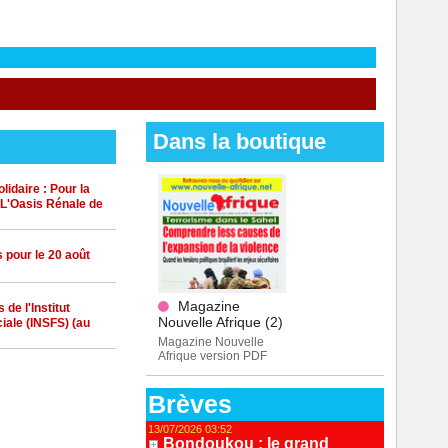
Dans la boutique
idaire : Pour la
 L'Oasis Rénale de
 pour le 20 août
Magazine
de l'Institut
Nouvelle Afrique (2)
iale (INSFS) (au
Magazine Nouvelle
Afrique version PDF
Brèves
13/07/2026 03:52
Bondoukou : le grand