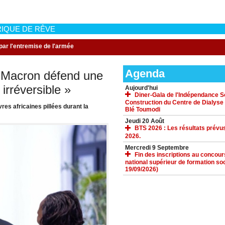
IQUE DE RÊVE
oumbouya rassure par l'entremise de l'armée
Agenda
 Macron défend une
irréversible »
Aujourd'hui
Diner-Gala de l'Indépendance Sol
Construction du Centre de Dialyse
es africaines pillées durant la
Blé Toumodi
Jeudi 20 Août
BTS 2026 : Les résultats prévus
2026.
Mercredi 9 Septembre
Fin des inscriptions au concours 
national supérieur de formation soc
19/09/2026)
ACCUEIL
GALERIE
TÉLÉCHARGEMENTS