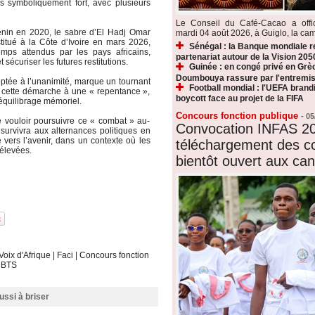
is symboliquement fort, avec plusieurs
Le Conseil du Café-Cacao a offic
énin en 2020, le sabre d’El Hadj Omar
mardi 04 août 2026, à Guiglo, la ca
titué à la Côte d’Ivoire en mars 2026,
Sénégal : la Banque mondiale r
mps attendus par les pays africains,
partenariat autour de la Vision 205
sécuriser les futures restitutions.
Guinée : en congé privé en Gr
Doumbouya rassure par l'entremis
adoptée à l’unanimité, marque un tournant
Football mondial : l'UEFA brand
nt cette démarche à une « repentance »,
boycott face au projet de la FIFA
rééquilibrage mémoriel.
Concours fonction publique
-
05
 vouloir poursuivre ce « combat » au-
Convocation INFAS 20
rvivra aux alternances politiques en
é vers l’avenir, dans un contexte où les
téléchargement des c
 élevées.
bientôt ouvert aux can
Voix d'Afrique
|
Faci
|
Concours fonction
|
BTS
ussi à briser