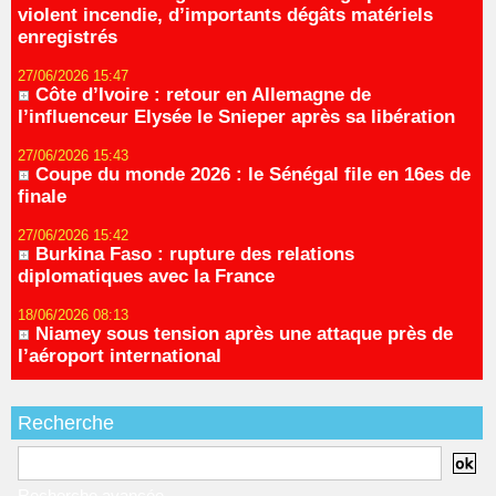
violent incendie, d’importants dégâts matériels
enregistrés
27/06/2026 15:47
Côte d’Ivoire : retour en Allemagne de
l’influenceur Elysée le Snieper après sa libération
27/06/2026 15:43
Coupe du monde 2026 : le Sénégal file en 16es de
finale
27/06/2026 15:42
Burkina Faso : rupture des relations
diplomatiques avec la France
18/06/2026 08:13
Niamey sous tension après une attaque près de
l’aéroport international
Recherche
Recherche avancée