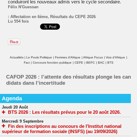
conduiront les nouveaux admis vers le cycle secondaire.
Félix N'Guessan
:
Affectation en 6ème
,
Résultats du CEPE 2026
Lu 554 fois
Actualités
|
Le Pouls Politique
|
Femmes d'Afrique
|
Afrique Focus
|
Voix d'Afrique
|
Faci
|
Concours fonction publique
|
CEPE
|
BEPC
|
BAC
|
BTS
CAFOP 2026 : l’attente des résultats plonge les can
didats dans l’incertitude
Agenda
Jeudi 20 Août
BTS 2026 : Les résultats prévus pour le 20 août 2026.
Mercredi 9 Septembre
Fin des inscriptions au concours de l'Institut national
supérieur de formation sociale (INSFS) (au 19/09/2026)