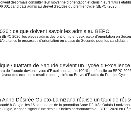
vent désormais consulter leur moyenne d’orientation et choisir leurs futurs établi
 001 candidats admis au Brevet d’études du premier cycle (BEPC) 2026....
026 : ce que doivent savoir les admis au BEPC
du BEPC 2026, les élèves admis devront formuler deux vœux d’orientation en Secon
NA) a lancé le processus d’orientation en classe de Seconde pour les candidats...
ique Ouattara de Yaoudé devient un Lycée d’Excellence d
ara de Yaoudé devient Lycée d’Excellence après 100 % de réussite au BEPC 2026 
aveur des excellents résultats enregistrés au Brevet d’Études du Premier Cycle...
 Anne Désirée Ouloto-Lamizana réalise un taux de réuss
oudé à Guiglo, les 16 candidates de la promotion Anne Désirée Ouloto-Lamizana 
Guiglo, vient de signer l'une des plus belles performances du BEPC 2026 en Côte.