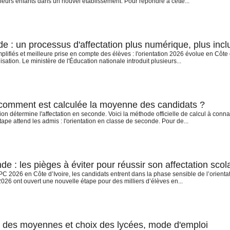
leurs enfants dans un nouvel établissement. Pour répondre à cette...
 : un processus d'affectation plus numérique, plus inclu
ifiés et meilleure prise en compte des élèves : l'orientation 2026 évolue en Côte d'I
ation. Le ministère de l'Éducation nationale introduit plusieurs...
 comment est calculée la moyenne des candidats ?
n détermine l'affectation en seconde. Voici la méthode officielle de calcul à conna
pe attend les admis : l'orientation en classe de seconde. Pour de...
de : les pièges à éviter pour réussir son affectation scol
C 2026 en Côte d’Ivoire, les candidats entrent dans la phase sensible de l’orient
026 ont ouvert une nouvelle étape pour des milliers d’élèves en...
 des moyennes et choix des lycées, mode d'emploi