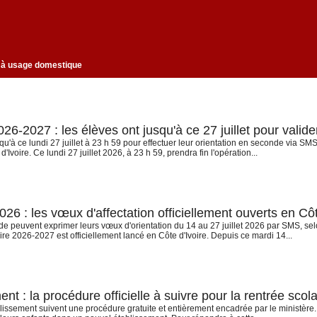
e l'eau à usage domestique
6-2027 : les élèves ont jusqu'à ce 27 juillet pour valide
qu'à ce lundi 27 juillet à 23 h 59 pour effectuer leur orientation en seconde via S
Ivoire. Ce lundi 27 juillet 2026, à 23 h 59, prendra fin l'opération...
6 : les vœux d'affectation officiellement ouverts en Côt
 peuvent exprimer leurs vœux d'orientation du 14 au 27 juillet 2026 par SMS, selon
re 2026-2027 est officiellement lancé en Côte d'Ivoire. Depuis ce mardi 14...
 : la procédure officielle à suivre pour la rentrée scola
ement suivent une procédure gratuite et entièrement encadrée par le ministère. Vo