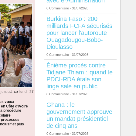
avec e-Administration
0 Commentaire
- 31/07/2026
Burkina Faso : 200
milliards FCFA sécurisés
pour lancer l'autoroute
Ouagadougou-Bobo-
Dioulasso
0 Commentaire
- 31/07/2026
Énième procès contre
Tidjane Thiam : quand le
PDCI-RDA étale son
linge sale en public
jusqu'à ce lundi 27
0 Commentaire
- 31/07/2026
les vœux
Ghana : le
 en Côte d'Ivoire
gouvernement approuve
la procédure
colaire
un mandat présidentiel
n processus
nclusif et plus
de cinq ans
0 Commentaire
- 31/07/2026