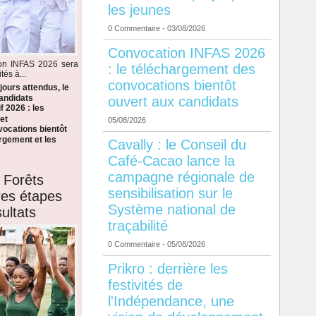
les jeunes
0 Commentaire
- 03/08/2026
Convocation INFAS 2026
ion INFAS 2026 sera
: le téléchargement des
tés à...
convocations bientôt
ours attendus, le
candidats
ouvert aux candidats
f 2026 : les
et
05/08/2026
ocations bientôt
argement et les
Cavally : le Conseil du
Café-Cacao lance la
campagne régionale de
 Forêts
sensibilisation sur le
ères étapes
Système national de
ultats
traçabilité
0 Commentaire
- 05/08/2026
Prikro : derrière les
festivités de
l'Indépendance, une