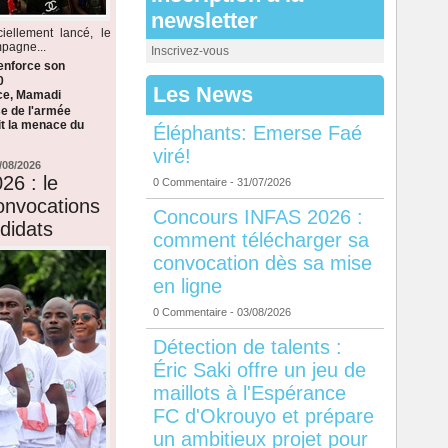
newsletter
iellement lancé, le
mpagne...
Inscrivez-vous
enforce son
0
Les News
èce, Mamadi
e de l'armée
it la menace du
Éléphants: Emerse Faé
viré!
/08/2026
26 : le
0 Commentaire
- 31/07/2026
onvocations
Concours INFAS 2026 :
didats
comment télécharger sa
convocation dès sa mise
en ligne
0 Commentaire
- 03/08/2026
Détection de talents :
Éric Saki offre un jeu de
maillots à l'Espérance
FC d'Okrouyo et prépare
un ambitieux projet pour