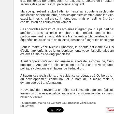
d’autres zones périphériques. Par ailleurs, la clôture de l’hôpital
sécurité des patients et du personnel soignant.
Mais ce qui retient le plus l’attention reste sans doute le secteur 
des écoles sortent de terre, dans les quartiers comme dans les village
exact tant les chantiers sont nombreux, mais on estime à près 
construits ou en cours d’achèvement.
Ces nouvelles infrastructures scolaires intègrent pour la plupart d
améliorant ainsi la prise en charge des enfants dès le bas 
particulièrement remarquable a attiré l’attention : la construction d
équipées de cuisines et de toilettes, destinées à loger les enseignan
Pour la maire
Zézé Nicole Princesse
, la priorité est claire : « C
d’éviter aux enfants de longs déplacements », confiait-elle, ajout
d’élèves à moins de vingt par classe.
Il faut rappeler qu’avant son arrivée à la tête de la commune, Gu
publiques. Aujourd’hui, elle en compte près d’une dizaine, une év
politique volontariste en faveur de l’éducation.
À travers ces réalisations, une évidence se dégage : à Guiberoua, l
du développement communal, et le nom de la maire reste dés
dynamique de transformation.
Nouvelle Afrique reviendra en détail sur l’ensemble de ces réalisat
travers un dossier spécial consacré à la transformation de la com
Félix N'Guessan
:
Guiberoua
,
Mairie de Guiberoua
,
Princesse Zézé Nicole
Lu 52 fois