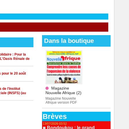
mée
Dans la boutique
idaire : Pour la
 L'Oasis Rénale de
 pour le 20 août
Magazine
de l'Institut
Nouvelle Afrique (2)
iale (INSFS) (au
Magazine Nouvelle
Afrique version PDF
Brèves
13/07/2026 03:52
Bondoukou : le grand