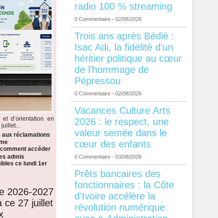
radio 100 % streaming
0 Commentaire
- 02/08/2026
Trois ans après Bédié :
Isac Adi, la fidélité d’un
héritier politique au cœur
de l’hommage de
Pépressou
0 Commentaire
- 02/08/2026
Vacances Culture Arts
 et d’orientation en
2026 : le respect, une
illet...
valeur semée dans le
e aux réclamations
cœur des enfants
ème
i comment accéder
 les admis
0 Commentaire
- 03/08/2026
bles ce lundi 1er
Prêts bancaires des
fonctionnaires : la Côte
de 2026-2027
d’Ivoire accélère la
 ce 27 juillet
révolution numérique
x