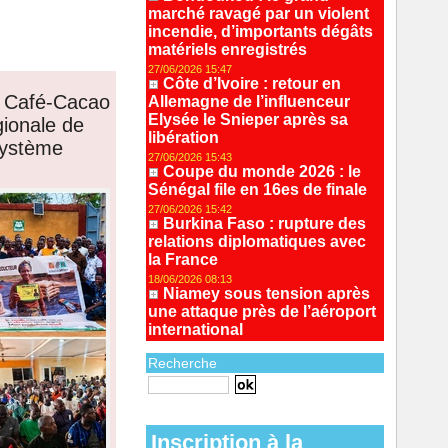
marché ravagé par un violent
incendie, d’importants dégâts
matériels enregistrés
27/06/2026 15:47
Côte d’Ivoire : retour en
du Café-Cacao
Allemagne de l’influenceur
Elysée le Snieper après sa
ionale de
libération
 Système
27/06/2026 15:43
Coupe du monde 2026 : le
Sénégal file en 16es de finale
27/06/2026 15:42
Burkina Faso : rupture des
relations diplomatiques avec
la France
18/06/2026 08:13
Niamey sous tension après
une attaque près de l’aéroport
international
Recherche
Recherche avancée
Inscription à la