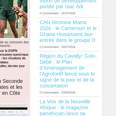
vision de développement
portée par Isac Adi
0 Commentaire
- 31/07/2026
CAN féminine Maroc
2026 : le Cameroun et le
Ghana réussissent leur
entrée dans le groupe D
dats au concours des
anchir...
0 Commentaire
- 30/07/2026
 sur la DGPN
formation numérique
Région du Cavally/ Goin-
: les résultats de
Débé : le Plan
nibles
llet, dernier jour
d'Aménagement de
l'Agroforêt lancé sous le
signe de la paix et de la
en Seconde
concertation
ates et les
r en Côte
0 Commentaire
- 03/08/2026
La Voix de la Nouvelle
Afrique : le magazine
panafricain lance sa