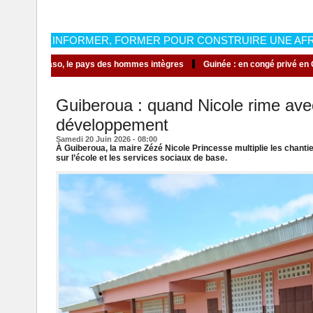
INFORMER, FORMER POUR CONSTRUIRE UNE AFR
ait la Haute-Volta en Burkina Faso, le pays des hommes intègres
Guinée :
Guiberoua : quand Nicole rime ave
développement
Samedi 20 Juin 2026 - 08:00
À Guiberoua, la maire Zézé Nicole Princesse multiplie les chantie
sur l’école et les services sociaux de base.