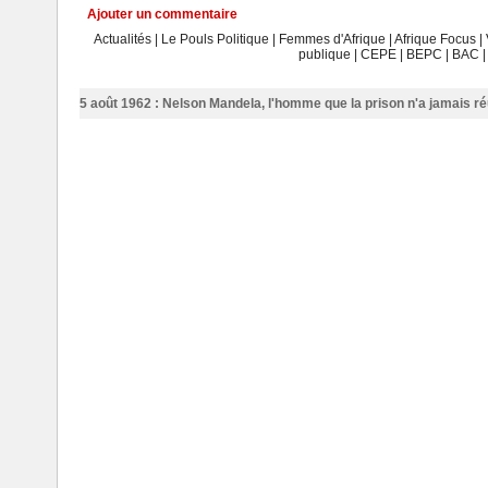
Ajouter un commentaire
Actualités
|
Le Pouls Politique
|
Femmes d'Afrique
|
Afrique Focus
|
publique
|
CEPE
|
BEPC
|
BAC
Cavally : le Conseil du Café-
Cacao lance la campagne régionale de sensibilisation sur le Systè