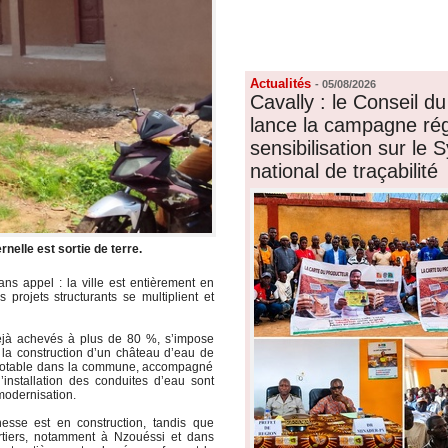
FORUM
LIENS
Actualités
-
05/08/2026
Cavally : le Conseil 
lance la campagne rég
sensibilisation sur le
national de traçabilité
nelle est sortie de terre.
sans appel : la ville est entièrement en
es projets structurants se multiplient et
déjà achevés à plus de 80 %, s’impose
 la construction d’un château d’eau de
u potable dans la commune, accompagné
’installation des conduites d’eau sont
modernisation.
nesse est en construction, tandis que
artiers, notamment à Nzouéssi et dans