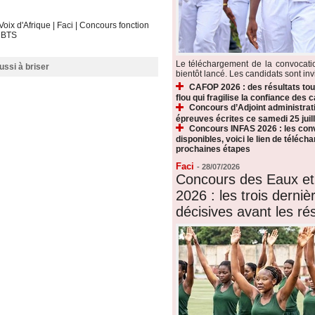
Voix d'Afrique
|
Faci
|
Concours fonction
|
BTS
Le téléchargement de la convocat
bientôt lancé. Les candidats sont invi
me national de traçabilité
CAFOP 2026 : des résultats touj
flou qui fragilise la confiance des 
Concours d’Adjoint administrati
épreuves écrites ce samedi 25 juill
Concours INFAS 2026 : les conv
disponibles, voici le lien de téléch
prochaines étapes
Faci
-
28/07/2026
Concours des Eaux et
2026 : les trois derni
décisives avant les rés