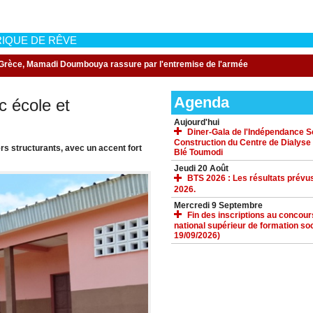
IQUE DE RÊVE
 en congé privé en Grèce, Mamadi Doumbouya rassure par l'entremise de l'ar
Agenda
c école et
Aujourd'hui
Diner-Gala de l'Indépendance Sol
Construction du Centre de Dialyse
rs structurants, avec un accent fort
Blé Toumodi
Jeudi 20 Août
BTS 2026 : Les résultats prévus
2026.
Mercredi 9 Septembre
Fin des inscriptions au concours 
national supérieur de formation soc
19/09/2026)
ACCUEIL
GALERIE
TÉLÉCHARGEMENTS