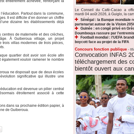
 est entièrement achevée, renforçant la
Le Conseil du Café-Cacao a offic
de l’éducation. Partout dans la commune,
mardi 04 août 2026, à Guiglo, la ca
s. Il est difficile d’en donner un chiffre
Sénégal : la Banque mondiale r
d’une dizaine les établissements déjà
partenariat autour de la Vision 205
Guinée : en congé privé en Gr
Doumbouya rassure par l'entremis
es centres de maternelle et des crèches,
Football mondial : l'UEFA brand
âge. À Guiberoua village, un projet
boycott face au projet de la FIFA
e trois villas modernes de trois pièces,
ts.
Concours fonction publique
-
05
Convocation INFAS 20
haque quartier doit avoir son école afin
ant également vouloir ramener le nombre
téléchargement des c
bientôt ouvert aux can
iberoua ne disposait que de deux écoles
olution significative qui illustre une
’éducation est devenue un pilier central
ormais étroitement associé à cette
ions dans sa prochaine édition papier, à
mune de Guiberoua.