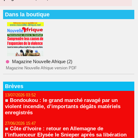
Dans la boutique
Magazine Nouvelle Afrique (2)
Magazine Nouvelle Afrique version PDF
Brèves
13/07/2026 03:52
Bondoukou : le grand marché ravagé par un
violent incendie, d’importants dégâts matériels
enregistrés
27/06/2026 15:47
Côte d’Ivoire : retour en Allemagne de
l’influenceur Elysée le Snieper après sa libération