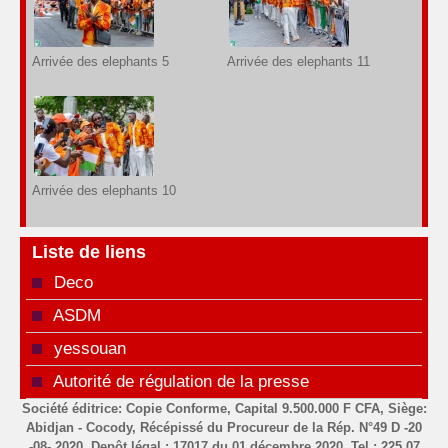
Arrivée des elephants 5
Arrivée des elephants 11
Arrivée des elephants 10
Liste de liens
Deco
ASDM
yessouan
Autorité de régulation de la presse
Société éditrice: Copie Conforme, Capital 9.500.000 F CFA, Siège:
Abidjan - Cocody, Récépissé du Procureur de la Rép. N°49 D -20
-08- 2020, Depôt légal : 17017 du 01 décembre 2020, Tel : 225 07