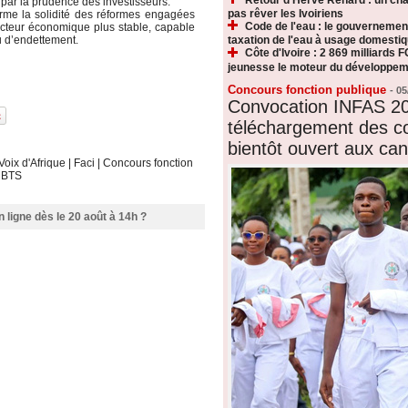
par la prudence des investisseurs.
pas rêver les Ivoiriens
firme la solidité des réformes engagées
Code de l'eau : le gouvernemen
acteur économique plus stable, capable
u d’endettement.
taxation de l'eau à usage domesti
Côte d'Ivoire : 2 869 milliards F
jeunesse le moteur du développeme
Concours fonction publique
-
05
Convocation INFAS 20
téléchargement des c
bientôt ouvert aux can
Voix d'Afrique
|
Faci
|
Concours fonction
|
BTS
 ligne dès le 20 août à 14h ?