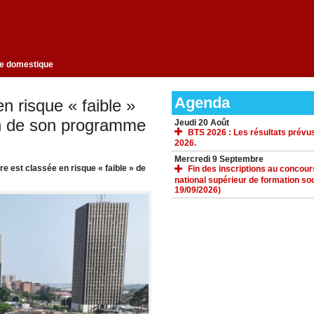
ion de l'eau à usage domestique
Agenda
n risque « faible »
on de son programme
Jeudi 20 Août
BTS 2026 : Les résultats prévus
2026.
Mercredi 9 Septembre
e est classée en risque « faible » de
Fin des inscriptions au concours 
national supérieur de formation soc
19/09/2026)
ACCUEIL
GALERIE
TÉLÉCHARGEMENTS
FORUM
LIENS