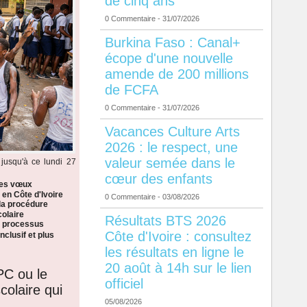
de cinq ans
0 Commentaire
- 31/07/2026
Burkina Faso : Canal+
écope d'une nouvelle
amende de 200 millions
de FCFA
0 Commentaire
- 31/07/2026
Vacances Culture Arts
2026 : le respect, une
valeur semée dans le
jusqu'à ce lundi 27
cœur des enfants
les vœux
 en Côte d'Ivoire
0 Commentaire
- 03/08/2026
la procédure
colaire
Résultats BTS 2026
n processus
Côte d'Ivoire : consultez
nclusif et plus
les résultats en ligne le
20 août à 14h sur le lien
PC ou le
officiel
colaire qui
05/08/2026