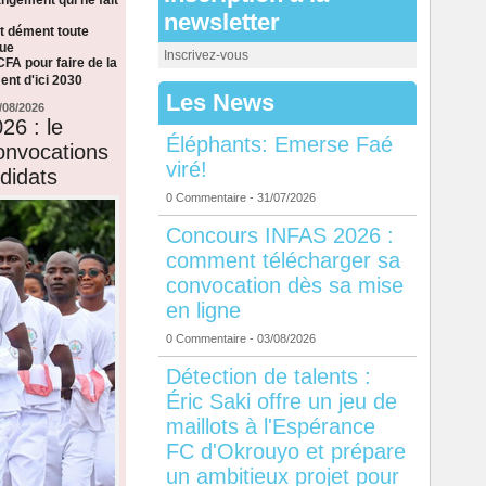
newsletter
t dément toute
que
Inscrivez-vous
CFA pour faire de la
nt d'ici 2030
Les News
/08/2026
26 : le
Éléphants: Emerse Faé
onvocations
viré!
didats
0 Commentaire
- 31/07/2026
Concours INFAS 2026 :
comment télécharger sa
convocation dès sa mise
en ligne
0 Commentaire
- 03/08/2026
Détection de talents :
Éric Saki offre un jeu de
maillots à l'Espérance
FC d'Okrouyo et prépare
un ambitieux projet pour