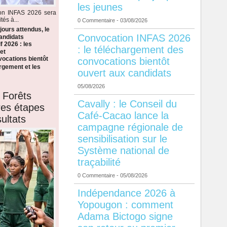
les jeunes
ion INFAS 2026 sera
tés à...
0 Commentaire
- 03/08/2026
ours attendus, le
Convocation INFAS 2026
candidats
f 2026 : les
: le téléchargement des
et
ocations bientôt
convocations bientôt
argement et les
ouvert aux candidats
05/08/2026
 Forêts
Cavally : le Conseil du
ères étapes
Café-Cacao lance la
ultats
campagne régionale de
sensibilisation sur le
Système national de
traçabilité
0 Commentaire
- 05/08/2026
Indépendance 2026 à
Yopougon : comment
Adama Bictogo signe