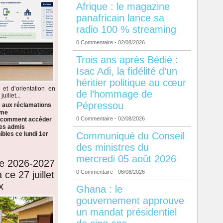
Afrique : le magazine
panafricain lance sa
radio 100 % streaming
0 Commentaire
- 02/08/2026
Trois ans après Bédié :
Isac Adi, la fidélité d’un
héritier politique au cœur
 et d’orientation en
de l’hommage de
illet...
Pépressou
e aux réclamations
ème
0 Commentaire
- 02/08/2026
i comment accéder
 les admis
Communiqué du Conseil
bles ce lundi 1er
des ministres du
mercredi 05 août 2026
de 2026-2027
0 Commentaire
- 06/08/2026
 ce 27 juillet
x
Ghana : le
gouvernement approuve
un mandat présidentiel