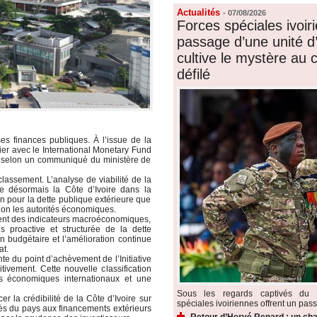
Actualités
-
07/08/2026
Forces spéciales ivoiri
passage d’une unité d’é
cultive le mystère au
défilé
es finances publiques. À l’issue de la
ier avec le
International Monetary Fund
és, selon un communiqué du ministère de
assement. L’analyse de viabilité de la
e désormais la Côte d’Ivoire dans la
n pour la dette publique extérieure que
elon les autorités économiques.
cement des indicateurs macroéconomiques,
s proactive et structurée de la dette
n budgétaire et l’amélioration continue
at.
nte du point d’achèvement de l’Initiative
tivement. Cette nouvelle classification
cs économiques internationaux et une
Sous les regards captivés du p
r la crédibilité de la Côte d’Ivoire sur
spéciales ivoiriennes offrent un pass
cès du pays aux financements extérieurs
Retour d’Hervé Renard : un cha