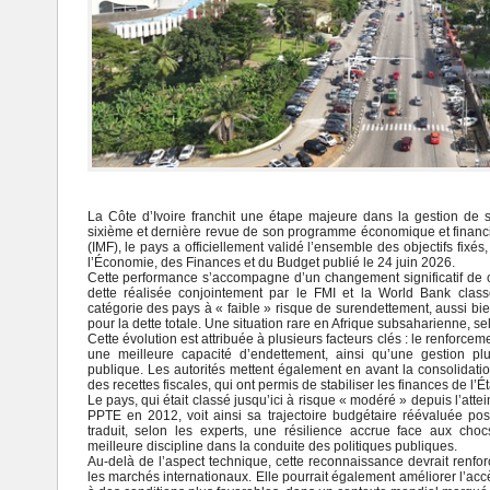
La Côte d’Ivoire franchit une étape majeure dans la gestion de s
sixième et dernière revue de son programme économique et financ
(IMF)
, le pays a officiellement validé l’ensemble des objectifs fix
l’Économie, des Finances et du Budget publié le 24 juin 2026.
Cette performance s’accompagne d’un changement significatif de cl
dette réalisée conjointement par le FMI et la
World Bank
class
catégorie des pays à « faible » risque de surendettement, aussi bie
pour la dette totale. Une situation rare en Afrique subsaharienne, s
Cette évolution est attribuée à plusieurs facteurs clés : le renfor
une meilleure capacité d’endettement, ainsi qu’une gestion plu
publique. Les autorités mettent également en avant la consolidatio
des recettes fiscales, qui ont permis de stabiliser les finances de l’Ét
Le pays, qui était classé jusqu’ici à risque « modéré » depuis l’attei
PPTE en 2012, voit ainsi sa trajectoire budgétaire réévaluée posi
traduit, selon les experts, une résilience accrue face aux cho
meilleure discipline dans la conduite des politiques publiques.
Au-delà de l’aspect technique, cette reconnaissance devrait renforce
les marchés internationaux. Elle pourrait également améliorer l’ac