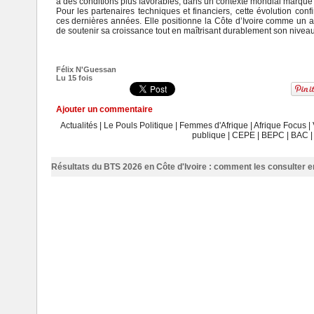
à des conditions plus favorables, dans un contexte mondial marqué 
Pour les partenaires techniques et financiers, cette évolution con
ces dernières années. Elle positionne la Côte d’Ivoire comme un 
de soutenir sa croissance tout en maîtrisant durablement son nivea
Félix N'Guessan
Lu 15 fois
Ajouter un commentaire
Actualités
|
Le Pouls Politique
|
Femmes d'Afrique
|
Afrique Focus
|
publique
|
CEPE
|
BEPC
|
BAC
Résultats du BTS 2026 en Côte d'Ivoire : comment les consulter en