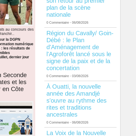
son retour au premier
plan de la scène
nationale
0 Commentaire
- 06/08/2026
dats au concours des
Région du Cavally/ Goin-
anchir...
Débé : le Plan
 sur la DGPN
formation numérique
d'Aménagement de
: les résultats de
l'Agroforêt lancé sous le
nibles
llet, dernier jour
signe de la paix et de la
concertation
en Seconde
0 Commentaire
- 03/08/2026
ates et les
À Ouatti, la nouvelle
r en Côte
année des Amandjé
s'ouvre au rythme des
rites et traditions
ancestrales
0 Commentaire
- 06/08/2026
La Voix de la Nouvelle