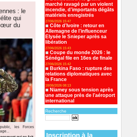
marché ravagé par un violent
incendie, d’importants dégâts
ennes : le
matériels enregistrés
lite qui
27/06/2026 15:47
 cœur du
Côte d’Ivoire : retour en
Allemagne de l’influenceur
Elysée le Snieper après sa
libération
27/06/2026 15:43
Coupe du monde 2026 : le
Sénégal file en 16es de finale
27/06/2026 15:42
Burkina Faso : rupture des
relations diplomatiques avec
la France
18/06/2026 08:13
Niamey sous tension après
une attaque près de l’aéroport
international
Recherche
Recherche avancée
ublic, les Forces
age...
Inscription à la
ngement qui ne fait