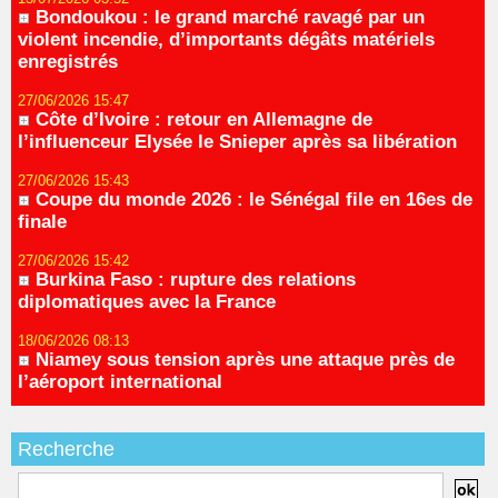
Bondoukou : le grand marché ravagé par un
violent incendie, d’importants dégâts matériels
enregistrés
27/06/2026 15:47
Côte d’Ivoire : retour en Allemagne de
l’influenceur Elysée le Snieper après sa libération
27/06/2026 15:43
Coupe du monde 2026 : le Sénégal file en 16es de
finale
27/06/2026 15:42
Burkina Faso : rupture des relations
diplomatiques avec la France
18/06/2026 08:13
Niamey sous tension après une attaque près de
l’aéroport international
Recherche