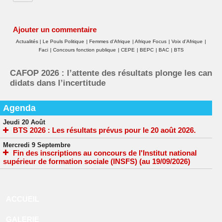
Ajouter un commentaire
Actualités
|
Le Pouls Politique
|
Femmes d'Afrique
|
Afrique Focus
|
Voix d'Afrique
|
Faci
|
Concours fonction publique
|
CEPE
|
BEPC
|
BAC
|
BTS
CAFOP 2026 : l’attente des résultats plonge les can
didats dans l’incertitude
Agenda
Jeudi 20 Août
BTS 2026 : Les résultats prévus pour le 20 août 2026.
Mercredi 9 Septembre
Fin des inscriptions au concours de l'Institut national
supérieur de formation sociale (INSFS) (au 19/09/2026)
ACCUEIL
GALERIE