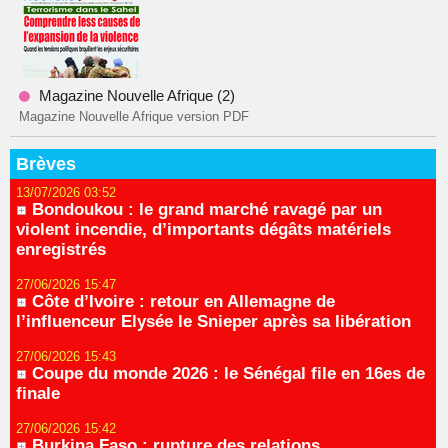
Magazine Nouvelle Afrique (2)
Magazine Nouvelle Afrique version PDF
Brèves
13/07/2026 03:52
Bondoukou : le grand marché ravagé par un
violent incendie, d’importants dégâts matériels
enregistrés
27/06/2026 15:47
Côte d’Ivoire : retour en Allemagne de
l’influenceur Elysée le Snieper après sa libération
27/06/2026 15:43
Coupe du monde 2026 : le Sénégal file en 16es de
finale
27/06/2026 15:42
Burkina Faso : rupture des relations