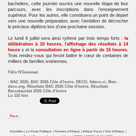
bacheliers, cette journée ouvrira une nouvelle étape de leur
parcours, avec les inscriptions dans l'enseignement
supérieur. Pour les autres, elle constituera un point de départ
vers une nouvelle préparation, avec l'ambition de décrocher
le précieux diplôme lors d'une prochaine session.
Le lundi 6 juillet sera ainsi rythmé par trois temps forts :
la
délibération à 10 heures,
l
'affichage des résultats à 14
heure
s et la
consultation en ligne à partir de 15 heures.
Trois rendez-vous qui feront battre le cœur de centaines de
milliers de familles ivoiriennes.
Félix N'Guessan
:
BAC 2026
,
BAC 2026 Côte d'Ivoire
,
DECO
,
Itdeco.ci
,
Men-
deco.org
,
Résultats BAC 2026 Côte d'Ivoire
,
Résultats
Baccalauréat 2026 Côte d'Ivoire
Lu 110 fois
Actualités
|
Le Pouls Politique
|
Femmes d'Afrique
|
Afrique Focus
|
Voix d'Afrique
|