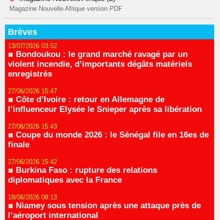
Magazine Nouvelle Afrique version PDF
Brèves
13/07/2026 03:52
Bondoukou : le grand marché ravagé par un
violent incendie, d’importants dégâts matériels
enregistrés
27/06/2026 15:47
Côte d’Ivoire : retour en Allemagne de
l’influenceur Elysée le Snieper après sa libération
27/06/2026 15:43
Coupe du monde 2026 : le Sénégal file en 16es de
finale
27/06/2026 15:42
Burkina Faso : rupture des relations
diplomatiques avec la France
18/06/2026 08:13
Niamey sous tension après une attaque près de
l’aéroport international