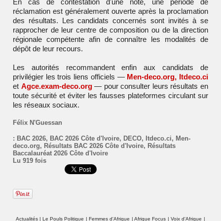
En cas de contestation d'une note, une période de
réclamation est généralement ouverte après la proclamation
des résultats. Les candidats concernés sont invités à se
rapprocher de leur centre de composition ou de la direction
régionale compétente afin de connaître les modalités de
dépôt de leur recours.
Les autorités recommandent enfin aux candidats de
privilégier les trois liens officiels —
Men-deco.org
,
Itdeco.ci
et
Agce.exam-deco.org
— pour consulter leurs résultats en
toute sécurité et éviter les fausses plateformes circulant sur
les réseaux sociaux.
Félix N'Guessan
:
BAC 2026
,
BAC 2026 Côte d'Ivoire
,
DECO
,
Itdeco.ci
,
Men-
deco.org
,
Résultats BAC 2026 Côte d'Ivoire
,
Résultats
Baccalauréat 2026 Côte d'Ivoire
Lu 919 fois
Actualités
|
Le Pouls Politique
|
Femmes d'Afrique
|
Afrique Focus
|
Voix d'Afrique
|