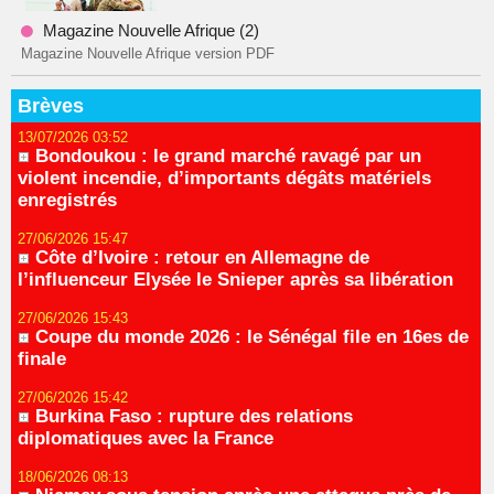
Magazine Nouvelle Afrique (2)
Magazine Nouvelle Afrique version PDF
Brèves
13/07/2026 03:52
Bondoukou : le grand marché ravagé par un
violent incendie, d’importants dégâts matériels
enregistrés
27/06/2026 15:47
Côte d’Ivoire : retour en Allemagne de
l’influenceur Elysée le Snieper après sa libération
27/06/2026 15:43
Coupe du monde 2026 : le Sénégal file en 16es de
finale
27/06/2026 15:42
Burkina Faso : rupture des relations
diplomatiques avec la France
18/06/2026 08:13