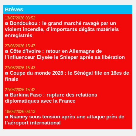
Brèves
13/07/2026 03:52
Bondoukou : le grand marché ravagé par un
violent incendie, d’importants dégâts matériels
enregistrés
27/06/2026 15:47
Côte d’Ivoire : retour en Allemagne de
l’influenceur Elysée le Snieper après sa libération
27/06/2026 15:43
Coupe du monde 2026 : le Sénégal file en 16es de
finale
27/06/2026 15:42
Burkina Faso : rupture des relations
diplomatiques avec la France
18/06/2026 08:13
Niamey sous tension après une attaque près de
l’aéroport international