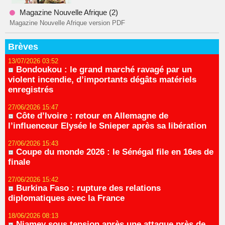
Magazine Nouvelle Afrique (2)
Magazine Nouvelle Afrique version PDF
Brèves
13/07/2026 03:52
Bondoukou : le grand marché ravagé par un
violent incendie, d’importants dégâts matériels
enregistrés
27/06/2026 15:47
Côte d’Ivoire : retour en Allemagne de
l’influenceur Elysée le Snieper après sa libération
27/06/2026 15:43
Coupe du monde 2026 : le Sénégal file en 16es de
finale
27/06/2026 15:42
Burkina Faso : rupture des relations
diplomatiques avec la France
18/06/2026 08:13
Niamey sous tension après une attaque près de