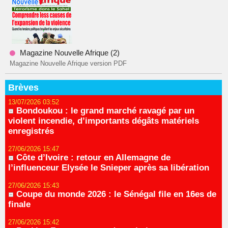
Magazine Nouvelle Afrique (2)
Magazine Nouvelle Afrique version PDF
Brèves
13/07/2026 03:52
Bondoukou : le grand marché ravagé par un
violent incendie, d’importants dégâts matériels
enregistrés
27/06/2026 15:47
Côte d’Ivoire : retour en Allemagne de
l’influenceur Elysée le Snieper après sa libération
27/06/2026 15:43
Coupe du monde 2026 : le Sénégal file en 16es de
finale
27/06/2026 15:42