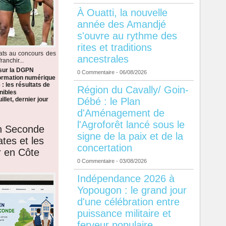
À Ouatti, la nouvelle
année des Amandjé
s'ouvre au rythme des
rites et traditions
dats au concours des
ancestrales
anchir...
 sur la DGPN
0 Commentaire
- 06/08/2026
formation numérique
: les résultats de
Région du Cavally/ Goin-
nibles
Débé : le Plan
llet, dernier jour
d'Aménagement de
l'Agroforêt lancé sous le
en Seconde
signe de la paix et de la
ates et les
concertation
r en Côte
0 Commentaire
- 03/08/2026
Indépendance 2026 à
Yopougon : le grand jour
d'une célébration entre
puissance militaire et
ferveur populaire