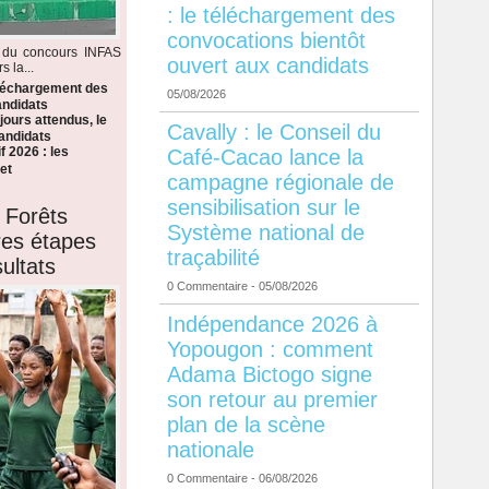
: le téléchargement des
convocations bientôt
s du concours INFAS
ouvert aux candidats
 la...
éléchargement des
05/08/2026
andidats
ours attendus, le
Cavally : le Conseil du
candidats
f 2026 : les
Café-Cacao lance la
et
campagne régionale de
sensibilisation sur le
 Forêts
Système national de
ères étapes
traçabilité
ultats
0 Commentaire
- 05/08/2026
Indépendance 2026 à
Yopougon : comment
Adama Bictogo signe
son retour au premier
plan de la scène
nationale
0 Commentaire
- 06/08/2026