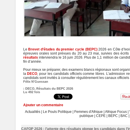
Le
Brevet d’études du premier cycle (BEPC)
2026 en Côte d’Ivoir
épreuves orales sont prévues du 20 au 23 mai, suivies des écrit
résultats
interviendra le 16 juin 2026. Plus de 1,1 million de cand
fin d’année.
Pour mieux se préparer, des examens blancs régionaux sont organisés
la
DECO
, pour les candidats officiels comme libres. L’admission 
candidats sont invités à consulter régulièrement les canaux officiels
Félix N'Guessan
:
DECO
,
Résultats du BEPC 2026
Lu 492 fois
Ajouter un commentaire
Actualités
|
Le Pouls Politique
|
Femmes d'Afrique
|
Afrique Focus
|
publique
|
CEPE
|
BEPC
|
BAC
CAFOP 2026 : l’attente des résultats plonge les candidats dans l’i