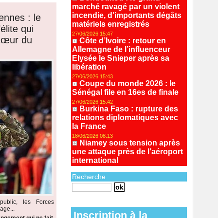
marché ravagé par un violent
incendie, d’importants dégâts
ennes : le
matériels enregistrés
lite qui
27/06/2026 15:47
 cœur du
Côte d’Ivoire : retour en
Allemagne de l’influenceur
Elysée le Snieper après sa
libération
27/06/2026 15:43
Coupe du monde 2026 : le
Sénégal file en 16es de finale
27/06/2026 15:42
Burkina Faso : rupture des
relations diplomatiques avec
la France
18/06/2026 08:13
Niamey sous tension après
une attaque près de l’aéroport
international
Recherche
Recherche avancée
ublic, les Forces
age...
Inscription à la
ngement qui ne fait