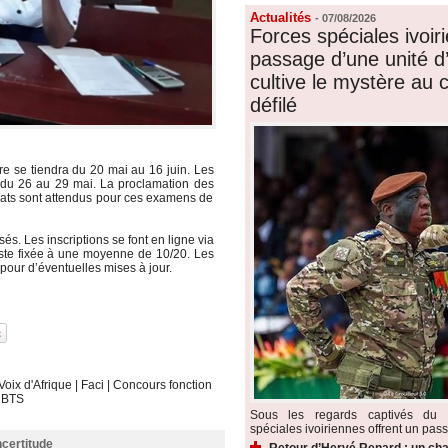
Actualités
-
07/08/2026
Forces spéciales ivoiri
passage d’une unité d’é
cultive le mystère au
défilé
e se tiendra du 20 mai au 16 juin. Les
s du 26 au 29 mai. La proclamation des
idats sont attendus pour ces examens de
. Les inscriptions se font en ligne via
reste fixée à une moyenne de 10/20. Les
 pour d’éventuelles mises à jour.
Voix d'Afrique
|
Faci
|
Concours fonction
|
BTS
Sous les regards captivés du p
spéciales ivoiriennes offrent un pass
ncertitude
Retour d’Hervé Renard : un cha