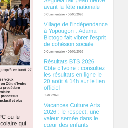
Séguéla fait peau neuve
avant la fête nationale
0 Commentaire
- 06/08/2026
Village de l’indépendance
à Yopougon : Adama
Bictogo fait vibrer l’esprit
de cohésion sociale
0 Commentaire
- 06/08/2026
Résultats BTS 2026
Côte d'Ivoire : consultez
jusqu'à ce lundi 27
les résultats en ligne le
les vœux
20 août à 14h sur le lien
 en Côte d'Ivoire
officiel
la procédure
colaire
05/08/2026
n processus
nclusif et plus
Vacances Culture Arts
2026 : le respect, une
PC ou le
valeur semée dans le
colaire qui
cœur des enfants