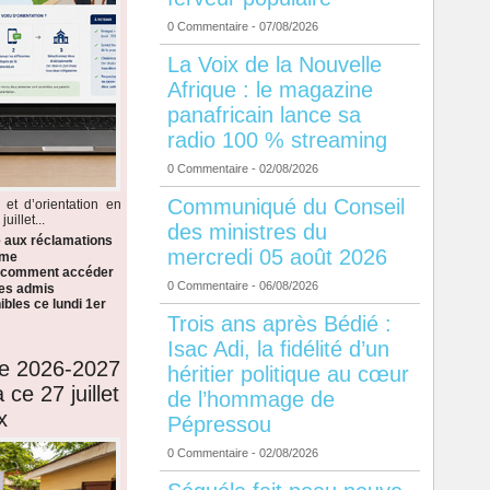
0 Commentaire
- 07/08/2026
La Voix de la Nouvelle
Afrique : le magazine
panafricain lance sa
radio 100 % streaming
0 Commentaire
- 02/08/2026
Communiqué du Conseil
 et d’orientation en
illet...
des ministres du
e aux réclamations
mercredi 05 août 2026
ème
i comment accéder
0 Commentaire
- 06/08/2026
 les admis
bles ce lundi 1er
Trois ans après Bédié :
Isac Adi, la fidélité d’un
de 2026-2027
héritier politique au cœur
 ce 27 juillet
de l’hommage de
x
Pépressou
0 Commentaire
- 02/08/2026