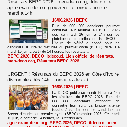
Résultats BEPC 2026 : men-deco.org, itdeco.ci et
agce.exam-deco.org ouvrent la consultation ce
mardi à 14h
16/06/2026
|
BEPC
Plus de 600 000 candidats pourront
consulter leur résultat au BEPC 2026
dès ce mardi 16 juin à 14h sur les
plateformes officielles de la DECO.
L’heure de vérité a sonné pour les
candidats au Brevet d’études du premier cycle (BEPC) 2026. Ce
mardi 16 juin à partir de 14 heures, les résultats...
BEPC 2026
,
DECO
,
Itdeco.ci
,
Lien officiel de résultats
,
men-deco.org
,
Résultats BEPC 2026
URGENT ! Résultats du BEPC 2026 en Côte d’Ivoire
disponibles dès 14h : consultez-les ici
16/06/2026
|
BEPC
La DECO publie ce mardi 16 juin à 14h
les résultats du BEPC 2026. Plus de
600 000 candidats attendent de
connaître leur sort. La longue attente
touche à sa fin pour les candidats au
Brevet d’études du premier cycle (BEPC) session 2026. Ce mardi
16 juin, à partir de 14 heures, la Direction des...
agce.exam-deco.org
,
BEPC 2026
,
DECO
,
itdeco.ci
,
men-