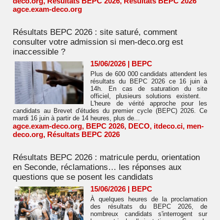
deco.org
,
Résultats BEPC 2026
,
Résultats BEPC 2026
agce.exam-deco.org
Résultats BEPC 2026 : site saturé, comment
consulter votre admission si men-deco.org est
inaccessible ?
15/06/2026
|
BEPC
Plus de 600 000 candidats attendent les
résultats du BEPC 2026 ce 16 juin à
14h. En cas de saturation du site
officiel, plusieurs solutions existent.
L'heure de vérité approche pour les
candidats au Brevet d'études du premier cycle (BEPC) 2026. Ce
mardi 16 juin à partir de 14 heures, plus de...
agce.exam-deco.org
,
BEPC 2026
,
DECO
,
itdeco.ci
,
men-
deco.org
,
Résultats BEPC 2026
Résultats BEPC 2026 : matricule perdu, orientation
en Seconde, réclamations… les réponses aux
questions que se posent les candidats
15/06/2026
|
BEPC
À quelques heures de la proclamation
des résultats du BEPC 2026, de
nombreux candidats s'interrogent sur