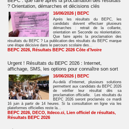
BEPC : que faire après la proclamation des résultats
? Orientation, démarches et décisions clés
16/06/2026
|
BEPC
Après les résultats du BEPC, les
candidats doivent effectuer plusieurs
démarches : retrait de la collante,
orientation en Seconde ou réorientation.
Que faire après la proclamation des
résultats du BEPC ? La publication des résultats du BEPC marque
une étape décisive dans le parcours scolaire des...
BEPC 2026
,
Résultats BEPC 2026 Côte d’Ivoire
Urgent ! Résultats du BEPC 2026 : Internet,
affichage, SMS, les options pour connaître son sort
16/06/2026
|
BEPC
Au-delà d’Internet, plusieurs solutions
permettent aux candidats du BEPC 2026
de vérifier leur résultat dès sa
proclamation officielle. Les résultats du
BEPC 2026 seront proclamés ce mardi
16 juin à partir de 14 heures. Si la consultation en ligne via les
plateformes officielles reste la...
BEPC 2026
,
DECO
,
Itdeco.ci
,
Lien officiel de résultats
,
Résultats BEPC 2026