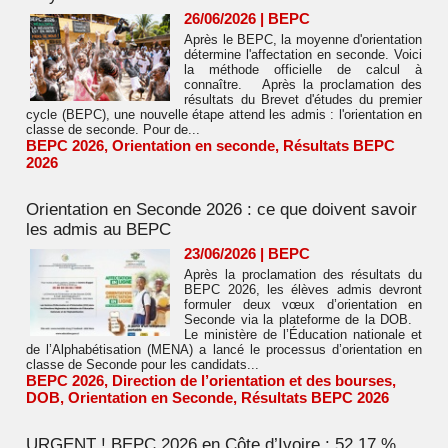
26/06/2026
|
BEPC
Après le BEPC, la moyenne d'orientation
détermine l'affectation en seconde. Voici
la méthode officielle de calcul à
connaître. Après la proclamation des
résultats du Brevet d'études du premier
cycle (BEPC), une nouvelle étape attend les admis : l'orientation en
classe de seconde. Pour de...
BEPC 2026
,
Orientation en seconde
,
Résultats BEPC
2026
Orientation en Seconde 2026 : ce que doivent savoir
les admis au BEPC
23/06/2026
|
BEPC
Après la proclamation des résultats du
BEPC 2026, les élèves admis devront
formuler deux vœux d’orientation en
Seconde via la plateforme de la DOB.
Le ministère de l’Éducation nationale et
de l’Alphabétisation (MENA) a lancé le processus d’orientation en
classe de Seconde pour les candidats...
BEPC 2026
,
Direction de l’orientation et des bourses
,
DOB
,
Orientation en Seconde
,
Résultats BEPC 2026
URGENT ! BEPC 2026 en Côte d’Ivoire : 52,17 %