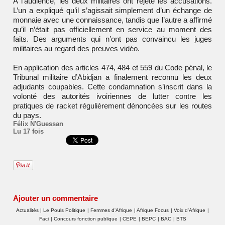
À l’audience, les deux militaires ont rejeté les accusations.
L’un a expliqué qu’il s’agissait simplement d’un échange de
monnaie avec une connaissance, tandis que l’autre a affirmé
qu’il n’était pas officiellement en service au moment des
faits. Des arguments qui n’ont pas convaincu les juges
militaires au regard des preuves vidéo.
En application des articles 474, 484 et 559 du Code pénal, le
Tribunal militaire d’Abidjan a finalement reconnu les deux
adjudants coupables. Cette condamnation s’inscrit dans la
volonté des autorités ivoiriennes de lutter contre les
pratiques de racket régulièrement dénoncées sur les routes
du pays.
Félix N'Guessan
Lu 17 fois
Ajouter un commentaire
Actualités
|
Le Pouls Politique
|
Femmes d'Afrique
|
Afrique Focus
|
Voix d'Afrique
|
Faci
|
Concours fonction publique
|
CEPE
|
BEPC
|
BAC
|
BTS