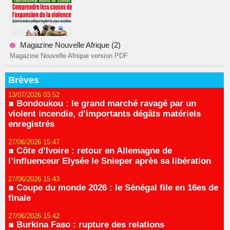
Magazine Nouvelle Afrique (2)
Magazine Nouvelle Afrique version PDF
Brèves
13/07/2026 03:52
Bondoukou : le grand marché ravagé par un
violent incendie, d’importants dégâts matériels
enregistrés
27/06/2026 15:47
Côte d’Ivoire : retour en Allemagne de
l’influenceur Elysée le Snieper après sa libération
27/06/2026 15:43
Coupe du monde 2026 : le Sénégal file en 16es de
finale
27/06/2026 15:42
Burkina Faso : rupture des relations