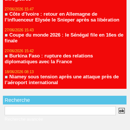
27/06/2026 15:47
Côte d’Ivoire : retour en Allemagne de
l’influenceur Elysée le Snieper après sa libération
27/06/2026 15:43
Coupe du monde 2026 : le Sénégal file en 16es de
finale
27/06/2026 15:42
Burkina Faso : rupture des relations
diplomatiques avec la France
18/06/2026 08:13
Niamey sous tension après une attaque près de
l’aéroport international
Recherche
Recherche avancée