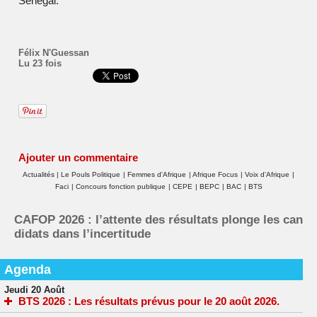
Sénégal.
Félix N'Guessan
Lu 23 fois
Ajouter un commentaire
Actualités
|
Le Pouls Politique
|
Femmes d'Afrique
|
Afrique Focus
|
Voix d'Afrique
|
Faci
|
Concours fonction publique
|
CEPE
|
BEPC
|
BAC
|
BTS
CAFOP 2026 : l’attente des résultats plonge les can
didats dans l’incertitude
Agenda
Jeudi 20 Août
BTS 2026 : Les résultats prévus pour le 20 août 2026.