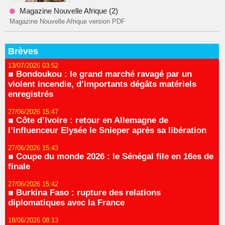
Magazine Nouvelle Afrique (2)
Magazine Nouvelle Afrique version PDF
Brèves
13/07/2026 03:52
Bondoukou : le grand marché ravagé par un
violent incendie, d’importants dégâts matériels
enregistrés
27/06/2026 15:47
Côte d’Ivoire : retour en Allemagne de
l’influenceur Elysée le Snieper après sa libération
27/06/2026 15:43
Coupe du monde 2026 : le Sénégal file en 16es de
finale
27/06/2026 15:42
Burkina Faso : rupture des relations
diplomatiques avec la France
18/06/2026 08:13