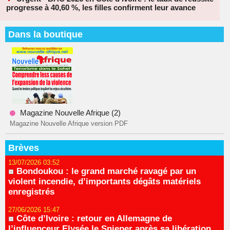
progresse à 40,60 %, les filles confirment leur avance
Dans la boutique
Magazine Nouvelle Afrique (2)
Magazine Nouvelle Afrique version PDF
Brèves
13/07/2026 03:52
Bondoukou : le grand marché ravagé par un
violent incendie, d’importants dégâts matériels
enregistrés
27/06/2026 15:47
Côte d’Ivoire : retour en Allemagne de
l’influenceur Elysée le Snieper après sa libération