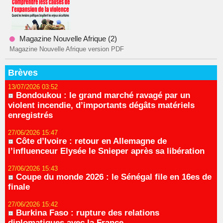
Magazine Nouvelle Afrique (2)
Magazine Nouvelle Afrique version PDF
Brèves
13/07/2026 03:52
Bondoukou : le grand marché ravagé par un
violent incendie, d’importants dégâts matériels
enregistrés
27/06/2026 15:47
Côte d’Ivoire : retour en Allemagne de
l’influenceur Elysée le Snieper après sa libération
27/06/2026 15:43
Coupe du monde 2026 : le Sénégal file en 16es de
finale
27/06/2026 15:42
Burkina Faso : rupture des relations
diplomatiques avec la France