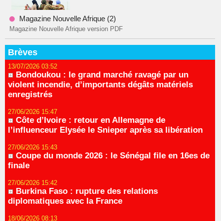
Magazine Nouvelle Afrique (2)
Magazine Nouvelle Afrique version PDF
Brèves
13/07/2026 03:52
Bondoukou : le grand marché ravagé par un
violent incendie, d’importants dégâts matériels
enregistrés
27/06/2026 15:47
Côte d’Ivoire : retour en Allemagne de
l’influenceur Elysée le Snieper après sa libération
27/06/2026 15:43
Coupe du monde 2026 : le Sénégal file en 16es de
finale
27/06/2026 15:42
Burkina Faso : rupture des relations
diplomatiques avec la France
18/06/2026 08:13