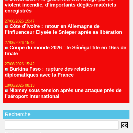
violent incendie, d’importants dégâts matériels
enregistrés
27/06/2026 15:47
Côte d’Ivoire : retour en Allemagne de
l’influenceur Elysée le Snieper après sa libération
27/06/2026 15:43
Coupe du monde 2026 : le Sénégal file en 16es de
finale
27/06/2026 15:42
Burkina Faso : rupture des relations
diplomatiques avec la France
18/06/2026 08:13
Niamey sous tension après une attaque près de
l’aéroport international
Recherche