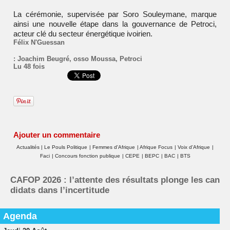
La cérémonie, supervisée par
Soro Souleymane
, marque
ainsi une nouvelle étape dans la gouvernance de Petroci,
acteur clé du secteur énergétique ivoirien.
Félix N'Guessan
:
Joachim Beugré
,
osso Moussa
,
Petroci
Lu 48 fois
Ajouter un commentaire
Actualités
|
Le Pouls Politique
|
Femmes d'Afrique
|
Afrique Focus
|
Voix d'Afrique
|
Faci
|
Concours fonction publique
|
CEPE
|
BEPC
|
BAC
|
BTS
CAFOP 2026 : l’attente des résultats plonge les can
didats dans l’incertitude
Agenda