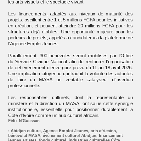
les arts visuels et le spectacle vivant.
Les financements, adaptés aux niveaux de maturité des
projets, oscillent entre 1 et 5 millions FCFA pour les initiatives
en création, et peuvent atteindre 20 millions FCFA pour les
structures déjà établies. Une opportunité majeure pour les
porteurs de projets, appelés à candidater via la plateforme de
l’Agence Emploi Jeunes.
Parallèlement, 300 bénévoles seront mobilisés par l’Office
du Service Civique National afin de renforcer l’organisation
de cet événement d’envergure prévu du 11 au 18 avril 2026.
Une implication citoyenne qui traduit la volonté des autorités
de faire du MASA un véritable catalyseur d’insertion
professionnelle.
Les responsables culturels, dont la représentante du
ministère et la direction du MASA, ont salué cette synergie
institutionnelle, essentielle pour positionner durablement la
Côte d’Ivoire comme un hub culturel africain.
Félix N'Guessan
:
Abidjan culture
,
Agence Emploi Jeunes
,
arts africains
,
bénévolat MASA
,
événement culturel Abidjan
,
financement
jeunes artistes
,
fonds culturel
,
industries culturelles Côte