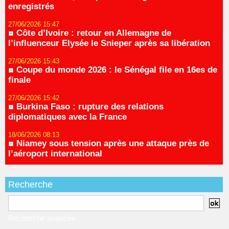
enregistrés
27/06/2026 15:47
Côte d’Ivoire : retour en Allemagne de
l’influenceur Elysée le Snieper après sa libération
27/06/2026 15:43
Coupe du monde 2026 : le Sénégal file en 16es de
finale
27/06/2026 15:42
Burkina Faso : rupture des relations
diplomatiques avec la France
18/06/2026 08:13
Niamey sous tension après une attaque près de
l’aéroport international
Recherche
Recherche avancée