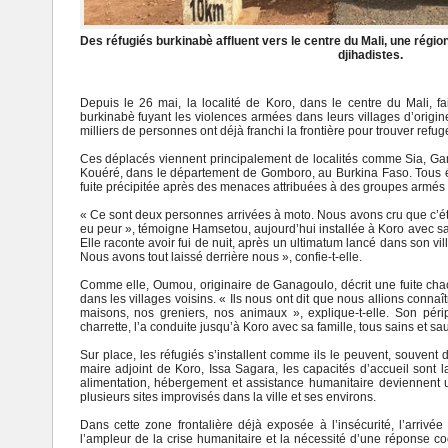
Des réfugiés burkinabè affluent vers le centre du Mali, une rég
djihadistes.
Depuis le 26 mai, la localité de Koro, dans le centre du Mali, fa
burkinabè fuyant les violences armées dans leurs villages d’origine
milliers de personnes ont déjà franchi la frontière pour trouver refug
Ces déplacés viennent principalement de localités comme Sia, Ga
Kouéré, dans le département de Gomboro, au Burkina Faso. Tous 
fuite précipitée après des menaces attribuées à des groupes armés 
« Ce sont deux personnes arrivées à moto. Nous avons cru que c’
eu peur », témoigne Hamsetou, aujourd’hui installée à Koro avec sa 
Elle raconte avoir fui de nuit, après un ultimatum lancé dans son vil
Nous avons tout laissé derrière nous », confie-t-elle.
Comme elle, Oumou, originaire de Ganagoulo, décrit une fuite ch
dans les villages voisins. « Ils nous ont dit que nous allions conna
maisons, nos greniers, nos animaux », explique-t-elle. Son périp
charrette, l’a conduite jusqu’à Koro avec sa famille, tous sains et sau
Sur place, les réfugiés s’installent comme ils le peuvent, souvent 
maire adjoint de Koro, Issa Sagara, les capacités d’accueil sont
alimentation, hébergement et assistance humanitaire deviennent ur
plusieurs sites improvisés dans la ville et ses environs.
Dans cette zone frontalière déjà exposée à l’insécurité, l’arriv
l’ampleur de la crise humanitaire et la nécessité d’une réponse c