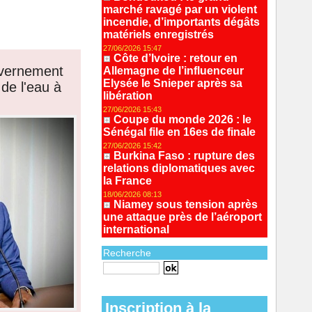
marché ravagé par un violent
incendie, d’importants dégâts
matériels enregistrés
27/06/2026 15:47
Côte d’Ivoire : retour en
uvernement
Allemagne de l’influenceur
Elysée le Snieper après sa
de l'eau à
libération
27/06/2026 15:43
Coupe du monde 2026 : le
Sénégal file en 16es de finale
27/06/2026 15:42
Burkina Faso : rupture des
relations diplomatiques avec
la France
18/06/2026 08:13
Niamey sous tension après
une attaque près de l’aéroport
international
Recherche
Recherche avancée
Inscription à la