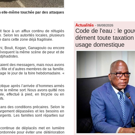
FORUM
LIENS
ion elle-même touchée par des attaques
Actualités
-
06/08/2026
Code de l'eau : le go
it face à un afflux continu de réfugiés
. Selon les autorités locales, plusieurs
dément toute taxation 
e dans cette zone déjà fragilisée.
usage domestique
ni, Bouli, Kogan, Ganagoulo ou encore
évoquent la même scène de peur et de
djihadistes.
étaient des messagers, mais nous avons
fille et d’autres membres de sa famille.
lage le jour de la foire hebdomadaire. «
aotique après l’arrivée d’hommes armés
ître le même sort. Nous avons quitté nos
le, effectué à pied, en tricycle ou en
fs.
dans des conditions précaires. Selon le
 largement dépassées et les besoins en
gents. Les familles sont réparties sur
ée continue de déplacés met en lumière
oordonnée pour éviter une détérioration