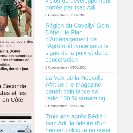
vision de développement
portée par Isac Adi
0 Commentaire
- 31/07/2026
Région du Cavally/ Goin-
Débé : le Plan
d'Aménagement de
dats au concours des
l'Agroforêt lancé sous le
anchir...
 sur la DGPN
signe de la paix et de la
formation numérique
concertation
: les résultats de
nibles
0 Commentaire
- 03/08/2026
llet, dernier jour
La Voix de la Nouvelle
Afrique : le magazine
en Seconde
panafricain lance sa
ates et les
radio 100 % streaming
r en Côte
0 Commentaire
- 02/08/2026
Trois ans après Bédié :
Isac Adi, la fidélité d’un
héritier politique au cœur