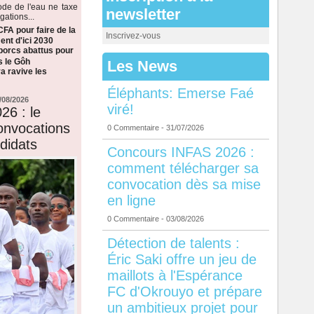
de de l'eau ne taxe
newsletter
ations...
CFA pour faire de la
Inscrivez-vous
nt d'ici 2030
 porcs abattus pour
s le Gôh
Les News
a ravive les
Éléphants: Emerse Faé
/08/2026
viré!
26 : le
onvocations
0 Commentaire
- 31/07/2026
didats
Concours INFAS 2026 :
comment télécharger sa
convocation dès sa mise
en ligne
0 Commentaire
- 03/08/2026
Détection de talents :
Éric Saki offre un jeu de
maillots à l'Espérance
FC d'Okrouyo et prépare
un ambitieux projet pour