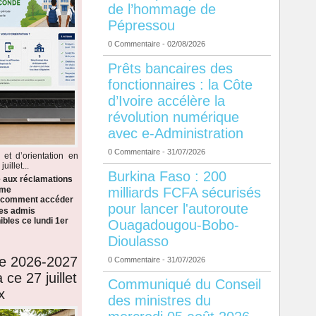
de l’hommage de
Pépressou
0 Commentaire
- 02/08/2026
Prêts bancaires des
fonctionnaires : la Côte
d’Ivoire accélère la
révolution numérique
avec e-Administration
0 Commentaire
- 31/07/2026
 et d’orientation en
illet...
Burkina Faso : 200
e aux réclamations
milliards FCFA sécurisés
ème
i comment accéder
pour lancer l'autoroute
 les admis
bles ce lundi 1er
Ouagadougou-Bobo-
Dioulasso
de 2026-2027
0 Commentaire
- 31/07/2026
 ce 27 juillet
Communiqué du Conseil
x
des ministres du