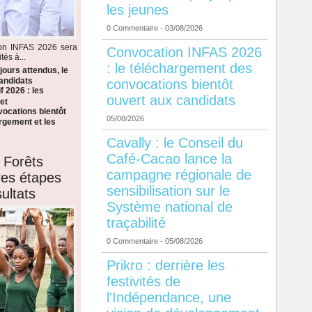
les jeunes
0 Commentaire
- 03/08/2026
ion INFAS 2026 sera
Convocation INFAS 2026
tés à...
: le téléchargement des
ours attendus, le
candidats
convocations bientôt
f 2026 : les
ouvert aux candidats
et
ocations bientôt
05/08/2026
argement et les
Cavally : le Conseil du
Café-Cacao lance la
 Forêts
campagne régionale de
ères étapes
sensibilisation sur le
ultats
Système national de
traçabilité
0 Commentaire
- 05/08/2026
Prikro : derrière les
festivités de
l'Indépendance, une