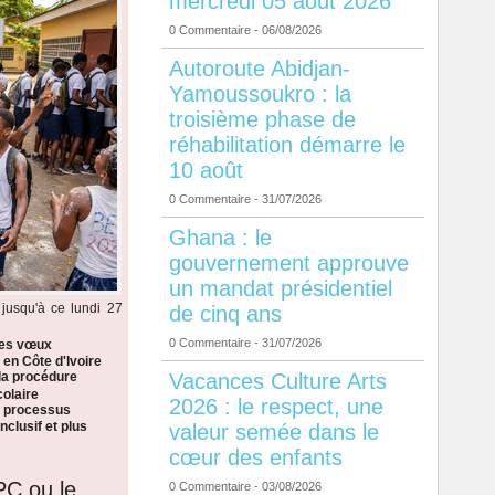
mercredi 05 août 2026
0 Commentaire
- 06/08/2026
Autoroute Abidjan-
Yamoussoukro : la
troisième phase de
réhabilitation démarre le
10 août
0 Commentaire
- 31/07/2026
Ghana : le
gouvernement approuve
un mandat présidentiel
jusqu'à ce lundi 27
de cinq ans
0 Commentaire
- 31/07/2026
les vœux
 en Côte d'Ivoire
Vacances Culture Arts
la procédure
colaire
2026 : le respect, une
n processus
nclusif et plus
valeur semée dans le
cœur des enfants
PC ou le
0 Commentaire
- 03/08/2026