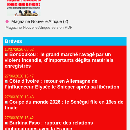
Magazine Nouvelle Afrique (2)
Magazine Nouvelle Afrique version PDF
Brèves
13/07/2026 03:52
Bondoukou : le grand marché ravagé par un
violent incendie, d’importants dégâts matériels
enregistrés
27/06/2026 15:47
Côte d’Ivoire : retour en Allemagne de
l’influenceur Elysée le Snieper après sa libération
27/06/2026 15:43
Coupe du monde 2026 : le Sénégal file en 16es de
finale
27/06/2026 15:42
Burkina Faso : rupture des relations
diplomatiques avec la France