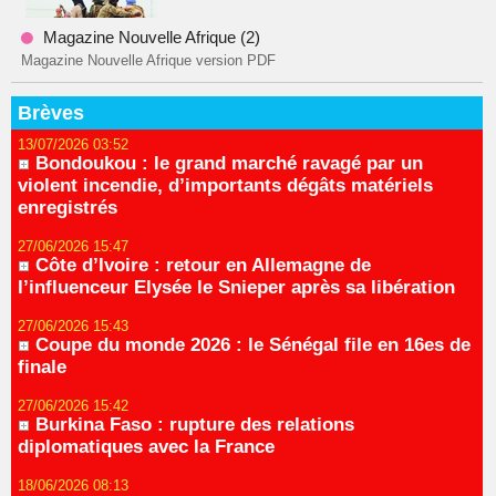
Magazine Nouvelle Afrique (2)
Magazine Nouvelle Afrique version PDF
Brèves
13/07/2026 03:52
Bondoukou : le grand marché ravagé par un
violent incendie, d’importants dégâts matériels
enregistrés
27/06/2026 15:47
Côte d’Ivoire : retour en Allemagne de
l’influenceur Elysée le Snieper après sa libération
27/06/2026 15:43
Coupe du monde 2026 : le Sénégal file en 16es de
finale
27/06/2026 15:42
Burkina Faso : rupture des relations
diplomatiques avec la France
18/06/2026 08:13