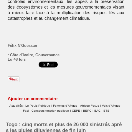
contrôles environnementaux, les appels à la préservation
des écosystèmes et les mesures gouvernementales visant
à mieux faire face à la multiplication des risques liés aux
catastrophes et au changement climatique.
Félix N'Guessan
:
Côte d'Ivoire
,
Gouvernance
Lu 48 fois
Ajouter un commentaire
Actualités
|
Le Pouls Politique
|
Femmes d'Afrique
|
Afrique Focus
|
Voix d'Afrique
|
Faci
|
Concours fonction publique
|
CEPE
|
BEPC
|
BAC
|
BTS
Togo : cinq morts et plus de 26 000 sinistrés aprè
s les pluies diluviennes de fin juin