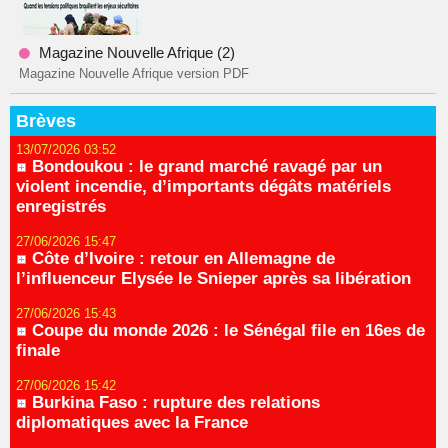
Magazine Nouvelle Afrique (2)
Magazine Nouvelle Afrique version PDF
Brèves
13/07/2026 03:52
Bondoukou : le grand marché ravagé par un
violent incendie, d’importants dégâts matériels
enregistrés
27/06/2026 15:47
Côte d’Ivoire : retour en Allemagne de
l’influenceur Elysée le Snieper après sa libération
27/06/2026 15:43
Coupe du monde 2026 : le Sénégal file en 16es de
finale
27/06/2026 15:42
Burkina Faso : rupture des relations
diplomatiques avec la France