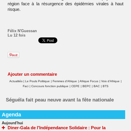
région face à la résurgence des épidémies virales à haut
risque.
Félix N'Guessan
Lu 12 fois
Ajouter un commentaire
Actualités
|
Le Pouls Politique
|
Femmes d'Afrique
|
Afrique Focus
|
Voix d'Afrique
|
Faci
|
Concours fonction publique
|
CEPE
|
BEPC
|
BAC
|
BTS
Séguéla fait peau neuve avant la fête nationale
Agenda
Aujourd'hui
Diner-Gala de l'Indépendance Solidaire : Pour la