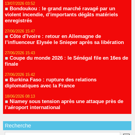
13/07/2026 03:52
Bondoukou : le grand marché ravagé par un
violent incendie, d’importants dégâts matériels
enregistrés
27/06/2026 15:47
Côte d’Ivoire : retour en Allemagne de
l’influenceur Elysée le Snieper après sa libération
27/06/2026 15:43
Coupe du monde 2026 : le Sénégal file en 16es de
finale
27/06/2026 15:42
Burkina Faso : rupture des relations
diplomatiques avec la France
18/06/2026 08:13
Niamey sous tension après une attaque près de
l’aéroport international
Recherche