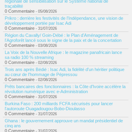
régionale de sensibilisation sur le Système national de
traçabilité
0 Commentaire
- 05/08/2026
Prikro : derrière les festivités de l'Indépendance, une vision de
développement portée par Isac Adi
0 Commentaire
- 31/07/2026
Région du Cavally/ Goin-Débé : le Plan d'Aménagement de
l'Agroforêt lancé sous le signe de la paix et de la concertation
0 Commentaire
- 03/08/2026
La Voix de la Nouvelle Afrique : le magazine panafricain lance
sa radio 100 % streaming
0 Commentaire
- 02/08/2026
Trois ans après Bédié : Isac Adi, la fidélité d’un héritier politique
au cœur de l’hommage de Pépressou
0 Commentaire
- 02/08/2026
Prêts bancaires des fonctionnaires : la Côte d’Ivoire accélère la
révolution numérique avec e-Administration
0 Commentaire
- 31/07/2026
Burkina Faso : 200 milliards FCFA sécurisés pour lancer
l'autoroute Ouagadougou-Bobo-Dioulasso
0 Commentaire
- 31/07/2026
Ghana : le gouvernement approuve un mandat présidentiel de
cinq ans
0 Commentaire
- 31/07/2026