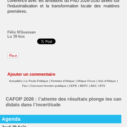
cohérence avec les ambitions du PND 2026-2030 axées sur
l’industrialisation et la transformation locale des matières
premières.
Félix N'Guessan
Lu 39 fois
Ajouter un commentaire
Actualités
|
Le Pouls Politique
|
Femmes d'Afrique
|
Afrique Focus
|
Voix d'Afrique
|
Faci
|
Concours fonction publique
|
CEPE
|
BEPC
|
BAC
|
BTS
CAFOP 2026 : l’attente des résultats plonge les can
didats dans l’incertitude
Agenda