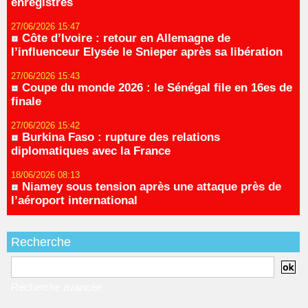
enregistrés
27/06/2026 15:47
Côte d’Ivoire : retour en Allemagne de
l’influenceur Elysée le Snieper après sa libération
27/06/2026 15:43
Coupe du monde 2026 : le Sénégal file en 16es de
finale
27/06/2026 15:42
Burkina Faso : rupture des relations
diplomatiques avec la France
18/06/2026 08:13
Niamey sous tension après une attaque près de
l’aéroport international
Recherche
Recherche avancée