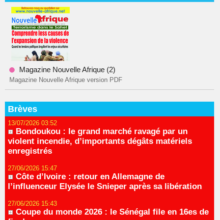
Magazine Nouvelle Afrique (2)
Magazine Nouvelle Afrique version PDF
Brèves
13/07/2026 03:52
Bondoukou : le grand marché ravagé par un
violent incendie, d’importants dégâts matériels
enregistrés
27/06/2026 15:47
Côte d’Ivoire : retour en Allemagne de
l’influenceur Elysée le Snieper après sa libération
27/06/2026 15:43
Coupe du monde 2026 : le Sénégal file en 16es de