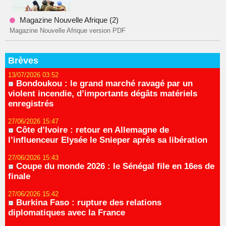
Magazine Nouvelle Afrique (2)
Magazine Nouvelle Afrique version PDF
Brèves
13/07/2026 03:52
Bondoukou : le grand marché ravagé par un
violent incendie, d’importants dégâts matériels
enregistrés
27/06/2026 15:47
Côte d’Ivoire : retour en Allemagne de
l’influenceur Elysée le Snieper après sa libération
27/06/2026 15:43
Coupe du monde 2026 : le Sénégal file en 16es de
finale
27/06/2026 15:42
Burkina Faso : rupture des relations
diplomatiques avec la France