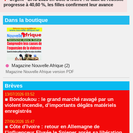
progresse à 40,60 %, les filles confirment leur avance
Dans la boutique
Magazine Nouvelle Afrique (2)
Magazine Nouvelle Afrique version PDF
Brèves
13/07/2026 03:52
Bondoukou : le grand marché ravagé par un
violent incendie, d’importants dégâts matériels
enregistrés
27/06/2026 15:47
Côte d’Ivoire : retour en Allemagne de
l’influenceur Elysée le Snieper après sa libération