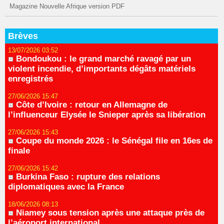
Magazine Nouvelle Afrique version PDF
Brèves
13/07/2026 03:52
Bondoukou : le grand marché ravagé par un
violent incendie, d’importants dégâts matériels
enregistrés
27/06/2026 15:47
Côte d’Ivoire : retour en Allemagne de
l’influenceur Elysée le Snieper après sa libération
27/06/2026 15:43
Coupe du monde 2026 : le Sénégal file en 16es de
finale
27/06/2026 15:42
Burkina Faso : rupture des relations
diplomatiques avec la France
18/06/2026 08:13
Niamey sous tension après une attaque près de
l’aéroport international