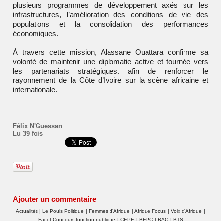
plusieurs programmes de développement axés sur les
infrastructures, l’amélioration des conditions de vie des
populations et la consolidation des performances
économiques.
À travers cette mission, Alassane Ouattara confirme sa
volonté de maintenir une diplomatie active et tournée vers
les partenariats stratégiques, afin de renforcer le
rayonnement de la Côte d’Ivoire sur la scène africaine et
internationale.
Félix N'Guessan
Lu 39 fois
Ajouter un commentaire
Actualités
|
Le Pouls Politique
|
Femmes d'Afrique
|
Afrique Focus
|
Voix d'Afrique
|
Faci
|
Concours fonction publique
|
CEPE
|
BEPC
|
BAC
|
BTS