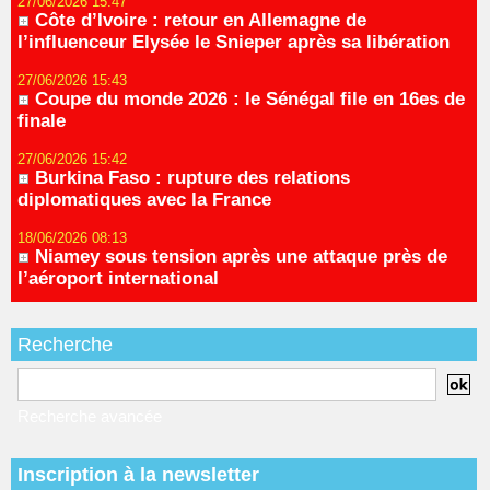
27/06/2026 15:47
Côte d’Ivoire : retour en Allemagne de
l’influenceur Elysée le Snieper après sa libération
27/06/2026 15:43
Coupe du monde 2026 : le Sénégal file en 16es de
finale
27/06/2026 15:42
Burkina Faso : rupture des relations
diplomatiques avec la France
18/06/2026 08:13
Niamey sous tension après une attaque près de
l’aéroport international
Recherche
Recherche avancée
Inscription à la newsletter