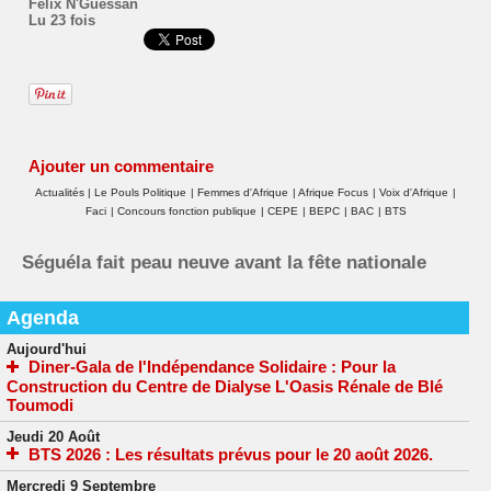
Félix N'Guessan
Lu 23 fois
Ajouter un commentaire
Actualités
|
Le Pouls Politique
|
Femmes d'Afrique
|
Afrique Focus
|
Voix d'Afrique
|
Faci
|
Concours fonction publique
|
CEPE
|
BEPC
|
BAC
|
BTS
Séguéla fait peau neuve avant la fête nationale
Agenda
Aujourd'hui
Diner-Gala de l'Indépendance Solidaire : Pour la
Construction du Centre de Dialyse L'Oasis Rénale de Blé
Toumodi
Jeudi 20 Août
BTS 2026 : Les résultats prévus pour le 20 août 2026.
Mercredi 9 Septembre