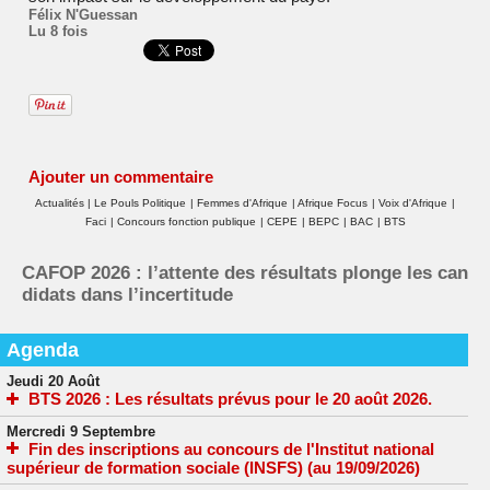
Félix N'Guessan
Lu 8 fois
Ajouter un commentaire
Actualités
|
Le Pouls Politique
|
Femmes d'Afrique
|
Afrique Focus
|
Voix d'Afrique
|
Faci
|
Concours fonction publique
|
CEPE
|
BEPC
|
BAC
|
BTS
Concours INFAS 2026 : les candidats toujours dan
s l’attente de la mise en ligne des convocations
Agenda
Jeudi 20 Août
BTS 2026 : Les résultats prévus pour le 20 août 2026.
Mercredi 9 Septembre
Fin des inscriptions au concours de l'Institut national
supérieur de formation sociale (INSFS) (au 19/09/2026)