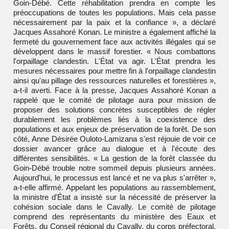
Goin-Débé. Cette réhabilitation prendra en compte les
préoccupations de toutes les populations. Mais cela passe
nécessairement par la paix et la confiance », a déclaré
Jacques Assahoré Konan. Le ministre a également affiché la
fermeté du gouvernement face aux activités illégales qui se
développent dans le massif forestier. « Nous combattons
l'orpaillage clandestin. L'État va agir. L'État prendra les
mesures nécessaires pour mettre fin à l'orpaillage clandestin
ainsi qu'au pillage des ressources naturelles et forestières »,
a-t-il averti. Face à la presse, Jacques Assahoré Konan a
rappelé que le comité de pilotage aura pour mission de
proposer des solutions concrètes susceptibles de régler
durablement les problèmes liés à la coexistence des
populations et aux enjeux de préservation de la forêt. De son
côté, Anne Désirée Ouloto-Lamizana s'est réjouie de voir ce
dossier avancer grâce au dialogue et à l'écoute des
différentes sensibilités. « La gestion de la forêt classée du
Goin-Débé trouble notre sommeil depuis plusieurs années.
Aujourd'hui, le processus est lancé et ne va plus s'arrêter »,
a-t-elle affirmé. Appelant les populations au rassemblement,
la ministre d'État a insisté sur la nécessité de préserver la
cohésion sociale dans le Cavally. Le comité de pilotage
comprend des représentants du ministère des Eaux et
Forêts, du Conseil régional du Cavally, du corps préfectoral,