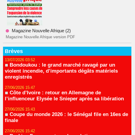
Magazine Nouvelle Afrique (2)
Magazine Nouvelle Afrique version PDF
Brèves
13/07/2026 03:52
Bondoukou : le grand marché ravagé par un
violent incendie, d’importants dégâts matériels
enregistrés
27/06/2026 15:47
Côte d’Ivoire : retour en Allemagne de
l’influenceur Elysée le Snieper après sa libération
27/06/2026 15:43
Coupe du monde 2026 : le Sénégal file en 16es de
finale
27/06/2026 15:42