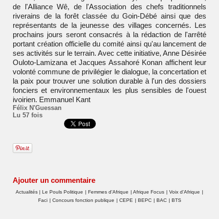
de l'Alliance Wê, de l'Association des chefs traditionnels
riverains de la forêt classée du Goin-Débé ainsi que des
représentants de la jeunesse des villages concernés. Les
prochains jours seront consacrés à la rédaction de l'arrêté
portant création officielle du comité ainsi qu'au lancement de
ses activités sur le terrain. Avec cette initiative, Anne Désirée
Ouloto-Lamizana et Jacques Assahoré Konan affichent leur
volonté commune de privilégier le dialogue, la concertation et
la paix pour trouver une solution durable à l'un des dossiers
fonciers et environnementaux les plus sensibles de l'ouest
ivoirien. Emmanuel Kant
Félix N'Guessan
Lu 57 fois
Ajouter un commentaire
Actualités
|
Le Pouls Politique
|
Femmes d'Afrique
|
Afrique Focus
|
Voix d'Afrique
|
Faci
|
Concours fonction publique
|
CEPE
|
BEPC
|
BAC
|
BTS