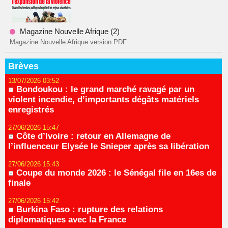
Magazine Nouvelle Afrique (2)
Magazine Nouvelle Afrique version PDF
Brèves
13/07/2026 03:52
Bondoukou : le grand marché ravagé par un
violent incendie, d’importants dégâts matériels
enregistrés
27/06/2026 15:47
Côte d’Ivoire : retour en Allemagne de
l’influenceur Elysée le Snieper après sa libération
27/06/2026 15:43
Coupe du monde 2026 : le Sénégal file en 16es de
finale
27/06/2026 15:42
Burkina Faso : rupture des relations
diplomatiques avec la France