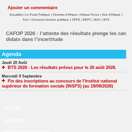
Ajouter un commentaire
Actualités
|
Le Pouls Politique
|
Femmes d'Afrique
|
Afrique Focus
|
Voix d'Afrique
|
Faci
|
Concours fonction publique
|
CEPE
|
BEPC
|
BAC
|
BTS
CAFOP 2026 : l’attente des résultats plonge les can
didats dans l’incertitude
Agenda
Jeudi 20 Août
BTS 2026 : Les résultats prévus pour le 20 août 2026.
Mercredi 9 Septembre
Fin des inscriptions au concours de l'Institut national
supérieur de formation sociale (INSFS) (au 19/09/2026)
ACCUEIL
GALERIE