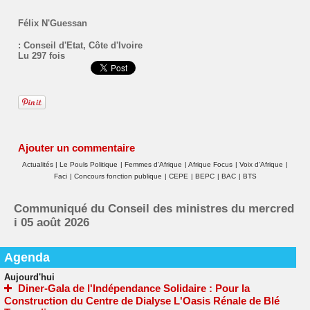
Félix N'Guessan
:
Conseil d'Etat
,
Côte d'Ivoire
Lu 297 fois
Ajouter un commentaire
Actualités
|
Le Pouls Politique
|
Femmes d'Afrique
|
Afrique Focus
|
Voix d'Afrique
|
Faci
|
Concours fonction publique
|
CEPE
|
BEPC
|
BAC
|
BTS
Communiqué du Conseil des ministres du mercred
i 05 août 2026
Agenda
Aujourd'hui
Diner-Gala de l'Indépendance Solidaire : Pour la
Construction du Centre de Dialyse L'Oasis Rénale de Blé