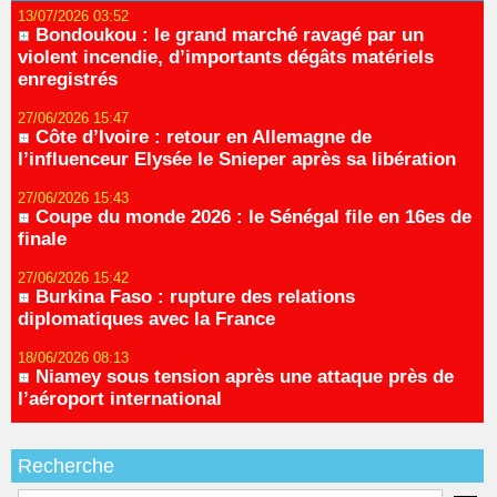
13/07/2026 03:52
Bondoukou : le grand marché ravagé par un
violent incendie, d’importants dégâts matériels
enregistrés
27/06/2026 15:47
Côte d’Ivoire : retour en Allemagne de
l’influenceur Elysée le Snieper après sa libération
27/06/2026 15:43
Coupe du monde 2026 : le Sénégal file en 16es de
finale
27/06/2026 15:42
Burkina Faso : rupture des relations
diplomatiques avec la France
18/06/2026 08:13
Niamey sous tension après une attaque près de
l’aéroport international
Recherche