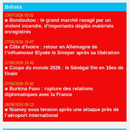
Brèves
13/07/2026 03:52
Bondoukou : le grand marché ravagé par un
violent incendie, d’importants dégâts matériels
enregistrés
27/06/2026 15:47
Côte d’Ivoire : retour en Allemagne de
l’influenceur Elysée le Snieper après sa libération
27/06/2026 15:43
Coupe du monde 2026 : le Sénégal file en 16es de
finale
27/06/2026 15:42
Burkina Faso : rupture des relations
diplomatiques avec la France
18/06/2026 08:13
Niamey sous tension après une attaque près de
l’aéroport international