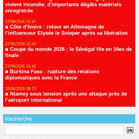
violent incendie, d’importants dégâts matériels
enregistrés
27/06/2026 15:47
Côte d’Ivoire : retour en Allemagne de
l’influenceur Elysée le Snieper après sa libération
27/06/2026 15:43
Coupe du monde 2026 : le Sénégal file en 16es de
finale
27/06/2026 15:42
Burkina Faso : rupture des relations
diplomatiques avec la France
18/06/2026 08:13
Niamey sous tension après une attaque près de
l’aéroport international
Recherche