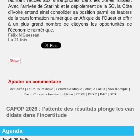
facilitant l’accès aux smartphones dans les zones rurales.
Avec l’arrivée de Starlink et le déploiement de la 5G, la Côte
d’Ivoire entend ainsi consolider sa position parmi les leaders
de la transformation numérique en Afrique de l’Ouest et offrir
à un plus grand nombre de citoyens les opportunités de
l’économie numérique.
Félix N'Guessan
Lu 21 fois
Ajouter un commentaire
Actualités
|
Le Pouls Politique
|
Femmes d'Afrique
|
Afrique Focus
|
Voix d'Afrique
|
Faci
|
Concours fonction publique
|
CEPE
|
BEPC
|
BAC
|
BTS
CAFOP 2026 : l’attente des résultats plonge les can
didats dans l’incertitude
Agenda
Jeudi 20 Août