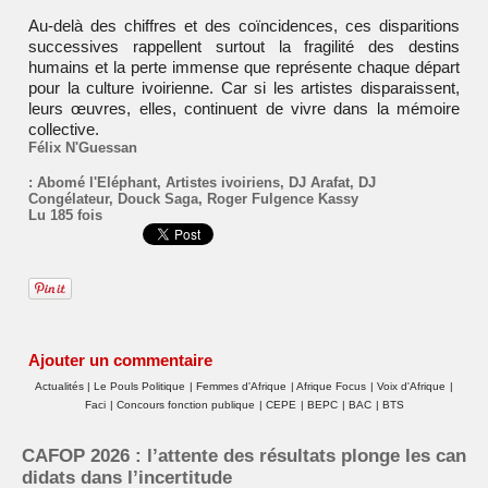
Au-delà des chiffres et des coïncidences, ces disparitions
successives rappellent surtout la fragilité des destins
humains et la perte immense que représente chaque départ
pour la culture ivoirienne. Car si les artistes disparaissent,
leurs œuvres, elles, continuent de vivre dans la mémoire
collective.
Félix N'Guessan
:
Abomé l'Eléphant
,
Artistes ivoiriens
,
DJ Arafat
,
DJ
Congélateur
,
Douck Saga
,
Roger Fulgence Kassy
Lu 185 fois
Ajouter un commentaire
Actualités
|
Le Pouls Politique
|
Femmes d'Afrique
|
Afrique Focus
|
Voix d'Afrique
|
Faci
|
Concours fonction publique
|
CEPE
|
BEPC
|
BAC
|
BTS
CAFOP 2026 : l’attente des résultats plonge les can
didats dans l’incertitude