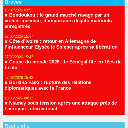
Brèves
13/07/2026 03:52
Bondoukou : le grand marché ravagé par un
violent incendie, d’importants dégâts matériels
enregistrés
27/06/2026 15:47
Côte d’Ivoire : retour en Allemagne de
l’influenceur Elysée le Snieper après sa libération
27/06/2026 15:43
Coupe du monde 2026 : le Sénégal file en 16es de
finale
27/06/2026 15:42
Burkina Faso : rupture des relations
diplomatiques avec la France
18/06/2026 08:13
Niamey sous tension après une attaque près de
l’aéroport international
Recherche