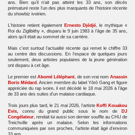
ans. Bien qu'il n'ait pas atteint les 33 ans, son décès
prématuré reste l'un des plus marquants de l'histoire récente
du showbiz ivoirien.
L'histoire retient également
Ernesto Djédjé
, le mythique «
Roi du Ziglibithy », disparu le 9 juin 1983 à l'âge de 35 ans,
alors qu'il était au sommet de sa carrière.
Mais c'est surtout l'actualité récente qui remet le chiffre 33
au centre des discussions. En l'espace de quelques jours
seulement, deux artistes populaires de la jeune génération
ont disparu à cet âge.
Le premier est
Abomé Léléphant,
de son vrai nom
Anassin
Boris Médard
. Ancien membre du label Yôrô Gang et figure
appréciée du rap ivoire, il est décédé le 18 mai 2026 à l'âge
de 33 ans des suites d'un malaise cardiaque.
Trois jours plus tard, le 21 mai 2026, l'artiste
Koffi Kouakou
Evis,
connu du grand public sous le nom de
DJ
Congélateur
, rendait lui aussi son dernier souffle au CHU de
Treichville après un malaise. Selon les informations
communiquées par ses proches, l'artiste était âgé d'environ
33 ans.