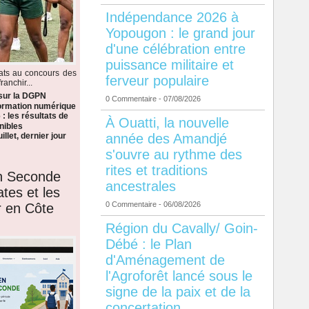
Indépendance 2026 à
Yopougon : le grand jour
d'une célébration entre
puissance militaire et
dats au concours des
ferveur populaire
anchir...
 sur la DGPN
0 Commentaire
- 07/08/2026
formation numérique
: les résultats de
À Ouatti, la nouvelle
nibles
année des Amandjé
llet, dernier jour
s'ouvre au rythme des
rites et traditions
en Seconde
ancestrales
ates et les
0 Commentaire
- 06/08/2026
r en Côte
Région du Cavally/ Goin-
Débé : le Plan
d'Aménagement de
l'Agroforêt lancé sous le
signe de la paix et de la
concertation