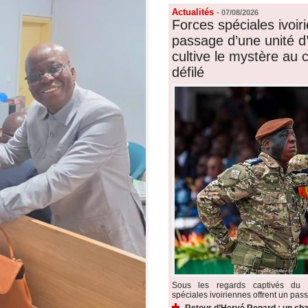
Actualités
-
07/08/2026
Forces spéciales ivoiri
passage d’une unité d’é
cultive le mystère au
défilé
Sous les regards captivés du p
spéciales ivoiriennes offrent un pass
Retour d’Hervé Renard : un cha