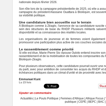
nationale depuis février 2026.
Son rôle lors de la campagne présidentielle de 2025, où elle a assu
campagne du président Alassane Ouattara à Bloléquin, est souvent 
sa visibilité politique.
Une candidature bien accueillie sur le terrain
À Bloléquin comme à Zéaglo, l'annonce de sa candidature suscite
sein des structures de base du RHDP. Plusieurs militants saluent
disponibilité et sa connaissance des réalités locales.
Les organisations de jeunesse et de femmes voient également
promouvoir une participation plus active de ces couches sociales da
Le rassemblement comme priorité
Si elle est élue, Marie-Pierre Sio épouse Ouloto entend inscrire son
rassemblement et de la mobilisation de toutes les composantes du
Bloléquin-Zéaglo.
Pour plusieurs observateurs, cette candidature pourrait ouvrir une n
du parti, avec pour ambition de consolider les acquis du RHDP et 
échéances politiques dans un climat d'unité et de proximité avec les 
Emmanuel Kant
Lu 23 fois
Ajouter un commentaire
Actualités
|
Le Pouls Politique
|
Femmes d'Afrique
|
Afrique Focus
|
publique
|
CEPE
|
BEPC
|
BAC