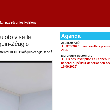
changement qui ne fait pas rêver les Ivoiriens
Agenda
loto vise le
quin-Zéaglo
Jeudi 20 Août
BTS 2026 : Les résultats prévus
2026.
emental RHDP Bloléquin-Zéaglo, face à
Mercredi 9 Septembre
Fin des inscriptions au concours 
national supérieur de formation soc
19/09/2026)
ACCUEIL
GALERIE
TÉLÉCHARGEMENTS
FORUM
LIENS