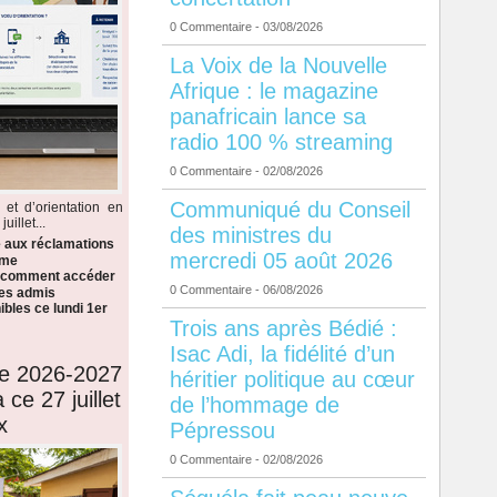
0 Commentaire
- 03/08/2026
La Voix de la Nouvelle
Afrique : le magazine
panafricain lance sa
radio 100 % streaming
0 Commentaire
- 02/08/2026
Communiqué du Conseil
 et d’orientation en
illet...
des ministres du
e aux réclamations
mercredi 05 août 2026
ème
i comment accéder
0 Commentaire
- 06/08/2026
 les admis
bles ce lundi 1er
Trois ans après Bédié :
Isac Adi, la fidélité d’un
de 2026-2027
héritier politique au cœur
 ce 27 juillet
de l’hommage de
x
Pépressou
0 Commentaire
- 02/08/2026