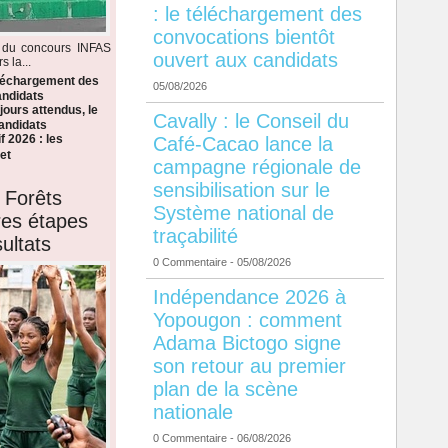
: le téléchargement des
convocations bientôt
s du concours INFAS
ouvert aux candidats
 la...
éléchargement des
05/08/2026
andidats
ours attendus, le
Cavally : le Conseil du
candidats
f 2026 : les
Café-Cacao lance la
et
campagne régionale de
sensibilisation sur le
 Forêts
Système national de
ères étapes
traçabilité
ultats
0 Commentaire
- 05/08/2026
Indépendance 2026 à
Yopougon : comment
Adama Bictogo signe
son retour au premier
plan de la scène
nationale
0 Commentaire
- 06/08/2026