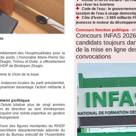
pas rêver les Ivoiriens
Code de l'eau : le gouvernemen
taxation de l'eau à usage domesti
Côte d'Ivoire : 2 869 milliards F
jeunesse le moteur du développeme
Concours fonction publique
-
07
Concours INFAS 2026 
to
candidats toujours dan
de la mise en ligne de
emblement des Houphouëtistes pour la
convocations
de poids. L'honorable Marie-Pierre Sio
Zéaglo, Tinhou et Doké, a officiellement
RHDP de Bloléquin-Zéaglo.
mme le choix de la base.
instances locales du parti présidentiel,
ynamiser davantage l'action militante à
ement politique
Ouloto totalise plus de vingt années
s de direction au sein d'entreprises
acquérir une solide expertise en gestion
 changement.
e l'une des figures montantes du RHDP
secrétaire départementale adjointe du
aire du Bureau exécutif de l'Assemblée