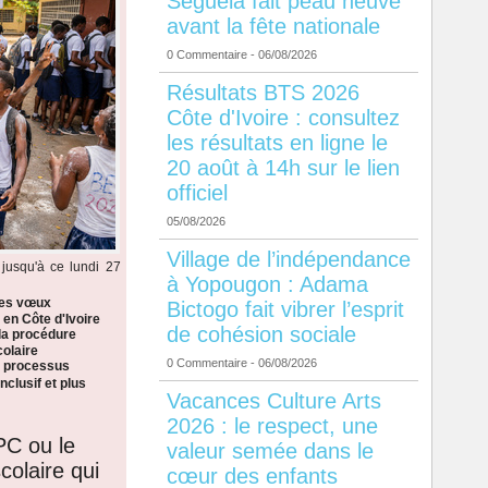
Séguéla fait peau neuve
avant la fête nationale
0 Commentaire
- 06/08/2026
Résultats BTS 2026
Côte d'Ivoire : consultez
les résultats en ligne le
20 août à 14h sur le lien
officiel
05/08/2026
Village de l’indépendance
jusqu'à ce lundi 27
à Yopougon : Adama
les vœux
Bictogo fait vibrer l’esprit
 en Côte d'Ivoire
de cohésion sociale
la procédure
colaire
0 Commentaire
- 06/08/2026
n processus
nclusif et plus
Vacances Culture Arts
2026 : le respect, une
PC ou le
valeur semée dans le
colaire qui
cœur des enfants