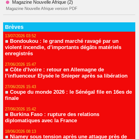
Magazine Nouvelle Afrique (2)
Magazine Nouvelle Afrique version PDF
Brèves
13/07/2026 03:52
Bondoukou : le grand marché ravagé par un
violent incendie, d’importants dégâts matériels
enregistrés
27/06/2026 15:47
Côte d’Ivoire : retour en Allemagne de
l’influenceur Elysée le Snieper après sa libération
27/06/2026 15:43
Coupe du monde 2026 : le Sénégal file en 16es de
finale
27/06/2026 15:42
Burkina Faso : rupture des relations
diplomatiques avec la France
18/06/2026 08:13
Niamey sous tension après une attaque près de