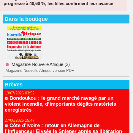
progresse à 40,60 %, les filles confirment leur avance
Dans la boutique
Magazine Nouvelle Afrique (2)
Magazine Nouvelle Afrique version PDF
Brèves
13/07/2026 03:52
Bondoukou : le grand marché ravagé par un
violent incendie, d’importants dégâts matériels
enregistrés
27/06/2026 15:47
Côte d’Ivoire : retour en Allemagne de
l’influenceur Elysée le Snieper après sa libération