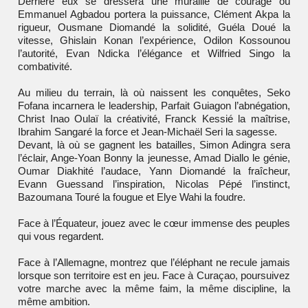
Derrière eux se dressera une muraille de courage où
Emmanuel Agbadou portera la puissance, Clément Akpa la
rigueur, Ousmane Diomandé la solidité, Guéla Doué la
vitesse, Ghislain Konan l’expérience, Odilon Kossounou
l’autorité, Evan Ndicka l’élégance et Wilfried Singo la
combativité.
Au milieu du terrain, là où naissent les conquêtes, Seko
Fofana incarnera le leadership, Parfait Guiagon l’abnégation,
Christ Inao Oulaï la créativité, Franck Kessié la maîtrise,
Ibrahim Sangaré la force et Jean-Michaël Seri la sagesse.
Devant, là où se gagnent les batailles, Simon Adingra sera
l’éclair, Ange-Yoan Bonny la jeunesse, Amad Diallo le génie,
Oumar Diakhité l’audace, Yann Diomandé la fraîcheur,
Evann Guessand l’inspiration, Nicolas Pépé l’instinct,
Bazoumana Touré la fougue et Elye Wahi la foudre.
Face à l’Équateur, jouez avec le cœur immense des peuples
qui vous regardent.
Face à l’Allemagne, montrez que l’éléphant ne recule jamais
lorsque son territoire est en jeu. Face à Curaçao, poursuivez
votre marche avec la même faim, la même discipline, la
même ambition.