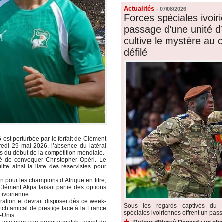
Actualités
-
07/08/2026
Forces spéciales ivoiri
passage d’une unité d’é
cultive le mystère au
défilé
est perturbée par le forfait de Clément
dredi 29 mai 2026, l’absence du latéral
s du début de la compétition mondiale.
dé de convoquer Christopher Opéri. Le
tte ainsi la liste des réservistes pour
 pour les champions d’Afrique en titre,
lément Akpa faisait partie des options
 ivoirienne.
ation et devrait disposer dès ce week-
Sous les regards captivés du p
tch amical de prestige face à la France
spéciales ivoiriennes offrent un pass
-Unis.
Retour d’Hervé Renard : un cha