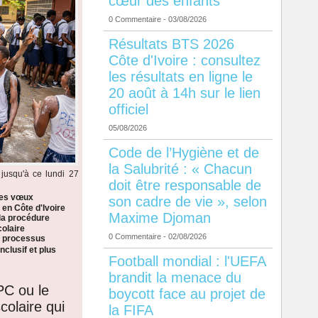
cœur des enfants
0 Commentaire
- 03/08/2026
Résultats BTS 2026
Côte d'Ivoire : consultez
les résultats en ligne le
20 août à 14h sur le lien
officiel
05/08/2026
Code de l’Hygiène et de
la Salubrité : « Chacun
jusqu'à ce lundi 27
doit être responsable de
les vœux
son cadre de vie », selon
 en Côte d'Ivoire
Maxime Djoman
la procédure
colaire
0 Commentaire
- 02/08/2026
n processus
nclusif et plus
Football mondial : l'UEFA
brandit la menace du
PC ou le
boycott face au projet de
colaire qui
la FIFA