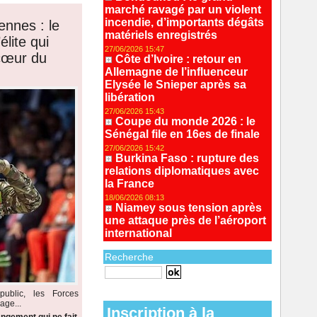
marché ravagé par un violent
incendie, d’importants dégâts
ennes : le
matériels enregistrés
lite qui
27/06/2026 15:47
 cœur du
Côte d’Ivoire : retour en
Allemagne de l’influenceur
Elysée le Snieper après sa
libération
27/06/2026 15:43
Coupe du monde 2026 : le
Sénégal file en 16es de finale
27/06/2026 15:42
Burkina Faso : rupture des
relations diplomatiques avec
la France
18/06/2026 08:13
Niamey sous tension après
une attaque près de l’aéroport
international
Recherche
Recherche avancée
ublic, les Forces
age...
Inscription à la
ngement qui ne fait