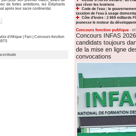
4 juin pour son premier match, avant de
vec de fortes ambitions, les Éléphants
pas rêver les Ivoiriens
nal après leur sacre continental.
Code de l'eau : le gouvernemen
taxation de l'eau à usage domesti
Côte d'Ivoire : 2 869 milliards F
jeunesse le moteur du développeme
Concours fonction publique
-
07
Concours INFAS 2026 
Voix d'Afrique
|
Faci
|
Concours fonction
|
BTS
candidats toujours dan
de la mise en ligne de
ncertitude
convocations