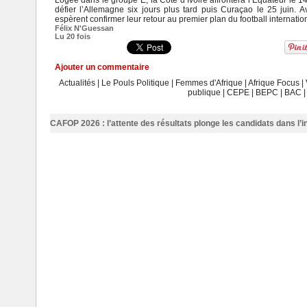
Logée dans le groupe E, la Côte d’Ivoire affrontera l’Équateur le 1
défier l’Allemagne six jours plus tard puis Curaçao le 25 juin. A
espèrent confirmer leur retour au premier plan du football internatio
Félix N'Guessan
Lu 20 fois
Ajouter un commentaire
Actualités
|
Le Pouls Politique
|
Femmes d'Afrique
|
Afrique Focus
|
publique
|
CEPE
|
BEPC
|
BAC
CAFOP 2026 : l’attente des résultats plonge les candidats dans l’i