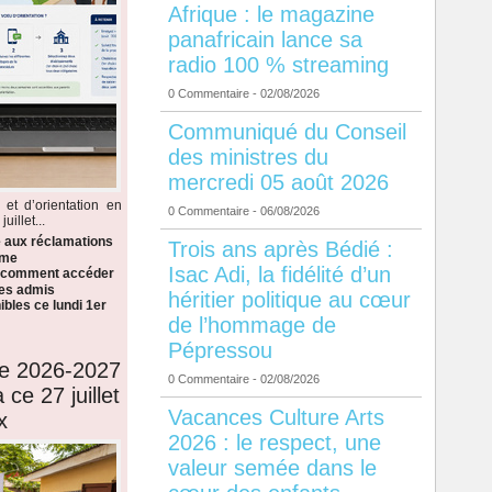
Afrique : le magazine
panafricain lance sa
radio 100 % streaming
0 Commentaire
- 02/08/2026
Communiqué du Conseil
des ministres du
mercredi 05 août 2026
 et d’orientation en
0 Commentaire
- 06/08/2026
illet...
e aux réclamations
Trois ans après Bédié :
ème
Isac Adi, la fidélité d’un
i comment accéder
 les admis
héritier politique au cœur
bles ce lundi 1er
de l’hommage de
Pépressou
de 2026-2027
0 Commentaire
- 02/08/2026
 ce 27 juillet
Vacances Culture Arts
x
2026 : le respect, une
valeur semée dans le