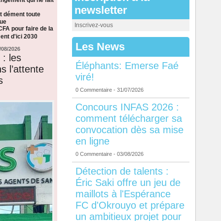
newsletter
t dément toute
que
Inscrivez-vous
CFA pour faire de la
nt d'ici 2030
Les News
/08/2026
: les
Éléphants: Emerse Faé
s l’attente
viré!
s
0 Commentaire
- 31/07/2026
Concours INFAS 2026 :
comment télécharger sa
convocation dès sa mise
en ligne
0 Commentaire
- 03/08/2026
Détection de talents :
Éric Saki offre un jeu de
maillots à l'Espérance
FC d'Okrouyo et prépare
un ambitieux projet pour