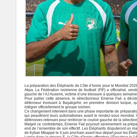
La préparation des Éléphants de Côte d’Ivoire pour le Mondial 2026 
Akpa. La Fédération ivoirienne de football (FIF) a officialisé, ven
gauche de l’AJ Auxerre, victime d’une blessure à quelques semaine
Pour pallier cette absence, le sélectionneur Emerse Faé a déci
défenseur évoluant à Başakşehir, en première division turque, qui
intégrer officiellement le groupe ivoirien.
Ce changement intervient dans une phase importante de préparation
qui peaufinent leurs automatismes avant le rendez-vous mondial. C
défensives retenues pour renforcer le couloir gauche de la sélection
Malgré ce contretemps, Emerse Faé poursuit sereinement sa prépar
end de l’ensemble de son effectif. Les Éléphants disputeront un ma
de Kylian Mbappé le 4 juin prochain avant leur départ pour les États