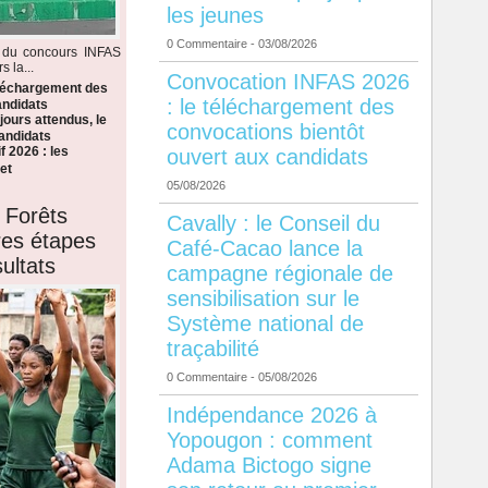
les jeunes
0 Commentaire
- 03/08/2026
s du concours INFAS
 la...
Convocation INFAS 2026
éléchargement des
: le téléchargement des
andidats
ours attendus, le
convocations bientôt
candidats
f 2026 : les
ouvert aux candidats
et
05/08/2026
 Forêts
Cavally : le Conseil du
ères étapes
Café-Cacao lance la
ultats
campagne régionale de
sensibilisation sur le
Système national de
traçabilité
0 Commentaire
- 05/08/2026
Indépendance 2026 à
Yopougon : comment
Adama Bictogo signe