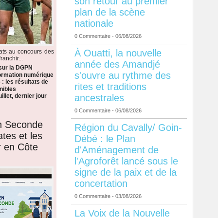
son retour au premier
plan de la scène
nationale
0 Commentaire
- 06/08/2026
À Ouatti, la nouvelle
dats au concours des
anchir...
année des Amandjé
 sur la DGPN
s'ouvre au rythme des
formation numérique
: les résultats de
rites et traditions
nibles
ancestrales
llet, dernier jour
0 Commentaire
- 06/08/2026
en Seconde
Région du Cavally/ Goin-
ates et les
Débé : le Plan
r en Côte
d'Aménagement de
l'Agroforêt lancé sous le
signe de la paix et de la
concertation
0 Commentaire
- 03/08/2026
La Voix de la Nouvelle