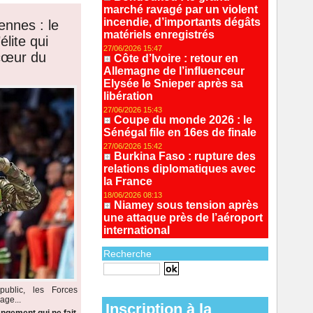
marché ravagé par un violent
incendie, d’importants dégâts
ennes : le
matériels enregistrés
lite qui
27/06/2026 15:47
 cœur du
Côte d’Ivoire : retour en
Allemagne de l’influenceur
Elysée le Snieper après sa
libération
27/06/2026 15:43
Coupe du monde 2026 : le
Sénégal file en 16es de finale
27/06/2026 15:42
Burkina Faso : rupture des
relations diplomatiques avec
la France
18/06/2026 08:13
Niamey sous tension après
une attaque près de l’aéroport
international
Recherche
Recherche avancée
ublic, les Forces
age...
Inscription à la
ngement qui ne fait