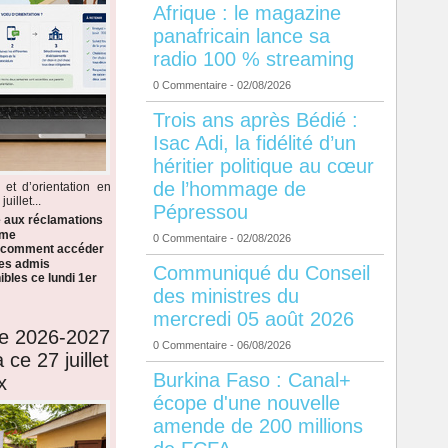
Afrique : le magazine
panafricain lance sa
radio 100 % streaming
0 Commentaire
- 02/08/2026
Trois ans après Bédié :
Isac Adi, la fidélité d’un
héritier politique au cœur
de l’hommage de
 et d’orientation en
illet...
Pépressou
e aux réclamations
ème
0 Commentaire
- 02/08/2026
i comment accéder
 les admis
Communiqué du Conseil
bles ce lundi 1er
des ministres du
mercredi 05 août 2026
de 2026-2027
0 Commentaire
- 06/08/2026
 ce 27 juillet
Burkina Faso : Canal+
x
écope d'une nouvelle
amende de 200 millions