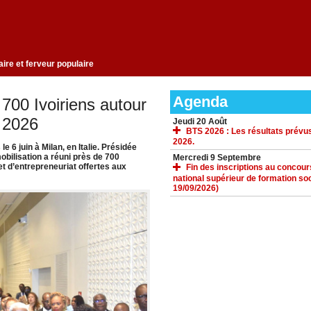
re puissance militaire et ferveur populaire
Agenda
 700 Ivoiriens autour
 2026
Jeudi 20 Août
BTS 2026 : Les résultats prévus
2026.
6 juin à Milan, en Italie. Présidée
bilisation a réuni près de 700
Mercredi 9 Septembre
et d’entrepreneuriat offertes aux
Fin des inscriptions au concours 
national supérieur de formation soc
19/09/2026)
ACCUEIL
GALERIE
TÉLÉCHARGEMENTS
FORUM
LIENS