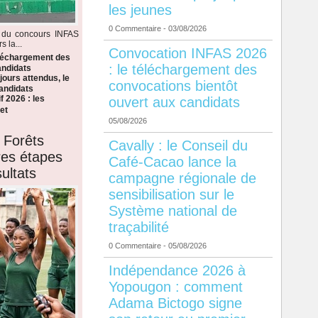
les jeunes
0 Commentaire
- 03/08/2026
s du concours INFAS
 la...
Convocation INFAS 2026
éléchargement des
: le téléchargement des
andidats
ours attendus, le
convocations bientôt
candidats
f 2026 : les
ouvert aux candidats
et
05/08/2026
 Forêts
Cavally : le Conseil du
ères étapes
Café-Cacao lance la
ultats
campagne régionale de
sensibilisation sur le
Système national de
traçabilité
0 Commentaire
- 05/08/2026
Indépendance 2026 à
Yopougon : comment
Adama Bictogo signe