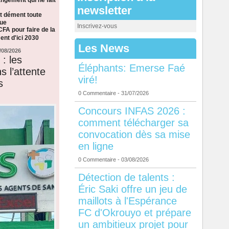
newsletter
t dément toute
que
Inscrivez-vous
CFA pour faire de la
nt d'ici 2030
Les News
/08/2026
: les
Éléphants: Emerse Faé
s l’attente
viré!
s
0 Commentaire
- 31/07/2026
Concours INFAS 2026 :
comment télécharger sa
convocation dès sa mise
en ligne
0 Commentaire
- 03/08/2026
Détection de talents :
Éric Saki offre un jeu de
maillots à l'Espérance
FC d'Okrouyo et prépare
un ambitieux projet pour