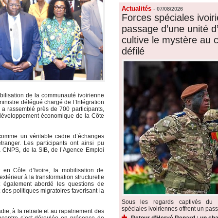
Actualités
-
07/08/2026
Forces spéciales ivoiri
passage d’une unité d’é
cultive le mystère au
défilé
ilisation de la communauté ivoirienne
ministre délégué chargé de l’Intégration
e a rassemblé près de 700 participants,
 de développement économique de la Côte
 comme un véritable cadre d’échanges
’étranger. Les participants ont ainsi pu
 CNPS, de la SIB, de l’Agence Emploi
 en Côte d’Ivoire, la mobilisation de
extérieur à la transformation structurelle
nt également abordé les questions de
 des politiques migratoires favorisant la
Sous les regards captivés du p
spéciales ivoiriennes offrent un pass
ie, à la retraite et au rapatriement des
ncontre s’est déroulée en présence de
Retour d’Hervé Renard : un cha