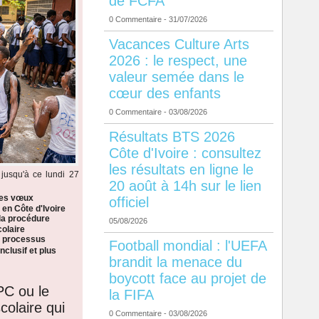
de FCFA
0 Commentaire
- 31/07/2026
Vacances Culture Arts
2026 : le respect, une
valeur semée dans le
cœur des enfants
0 Commentaire
- 03/08/2026
Résultats BTS 2026
Côte d'Ivoire : consultez
les résultats en ligne le
jusqu'à ce lundi 27
20 août à 14h sur le lien
les vœux
officiel
 en Côte d'Ivoire
la procédure
05/08/2026
colaire
n processus
Football mondial : l'UEFA
nclusif et plus
brandit la menace du
boycott face au projet de
PC ou le
la FIFA
colaire qui
0 Commentaire
- 03/08/2026