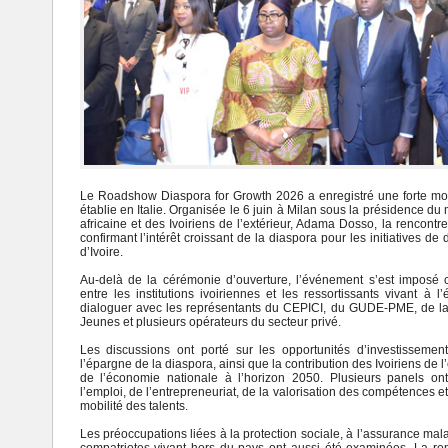
Le Roadshow Diaspora for Growth 2026 a enregistré une forte mob
établie en Italie. Organisée le 6 juin à Milan sous la présidence du 
africaine et des Ivoiriens de l’extérieur, Adama Dosso, la rencontr
confirmant l’intérêt croissant de la diaspora pour les initiatives
d’Ivoire.
Au-delà de la cérémonie d’ouverture, l’événement s’est imposé
entre les institutions ivoiriennes et les ressortissants vivant à l
dialoguer avec les représentants du CEPICI, du GUDE-PME, de la
Jeunes et plusieurs opérateurs du secteur privé.
Les discussions ont porté sur les opportunités d’investissement
l’épargne de la diaspora, ainsi que la contribution des Ivoiriens de l’
de l’économie nationale à l’horizon 2050. Plusieurs panels o
l’emploi, de l’entrepreneuriat, de la valorisation des compétences et
mobilité des talents.
Les préoccupations liées à la protection sociale, à l’assurance malad
compatriotes vivant hors du pays ont aussi été examinées. La re