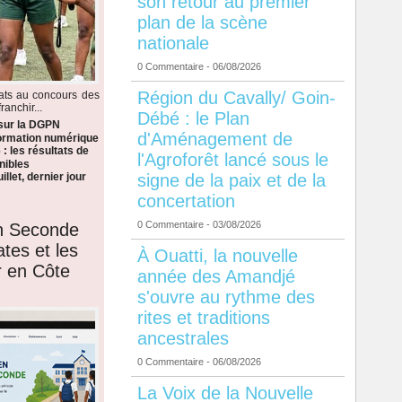
son retour au premier
plan de la scène
nationale
0 Commentaire
- 06/08/2026
Région du Cavally/ Goin-
dats au concours des
anchir...
Débé : le Plan
 sur la DGPN
d'Aménagement de
formation numérique
: les résultats de
l'Agroforêt lancé sous le
nibles
signe de la paix et de la
llet, dernier jour
concertation
0 Commentaire
- 03/08/2026
en Seconde
ates et les
À Ouatti, la nouvelle
r en Côte
année des Amandjé
s'ouvre au rythme des
rites et traditions
ancestrales
0 Commentaire
- 06/08/2026
La Voix de la Nouvelle