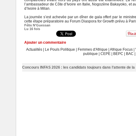
l’ambassadeur de Côte d’Ivoire en Italie, Nogozène Bakayoko, et a
d’Ivoire à Milan.
La journée s’est achevée par un dîner de gala offert par le minis
cette étape préparatoire au Forum Diaspora for Growth prévu à Paris
Félix N'Guessan
Lu 16 fois
Ajouter un commentaire
Actualités
|
Le Pouls Politique
|
Femmes d'Afrique
|
Afrique Focus
|
publique
|
CEPE
|
BEPC
|
BAC
Concours INFAS 2026 : les candidats toujours dans l’attente de la